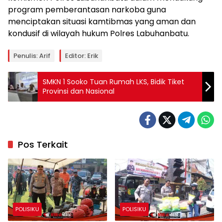
program pemberantasan narkoba guna
menciptakan situasi kamtibmas yang aman dan
kondusif di wilayah hukum Polres Labuhanbatu.
Penulis: Arif
Editor: Erik
SMKN 1 Sooko Tuan Rumah LKS, Bidik Tiket
Provinsi dan Nasional
Pos Terkait
POLISIKU
POLISIKU