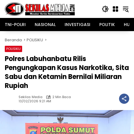
Langsung
ke
konten
TNI-POLRI
NASIONAL
INVESTIGASI
POLITIK
HUK
Beranda
POLISIKU
POLISIKU
Polres Labuhanbatu Rilis
Pengungkapan Kasus Narkotika, Sita
Sabu dan Ketamin Bernilai Miliaran
Rupiah
Sekilas Media
2 Min Baca
13/02/2026 9:21 AM