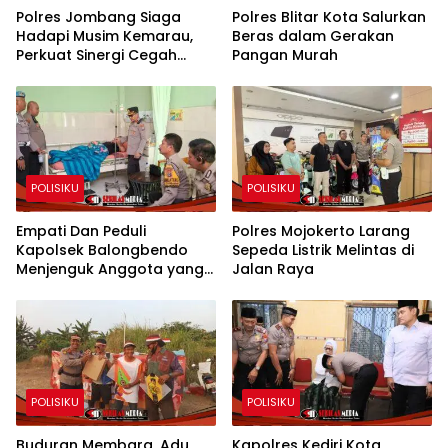
Polres Jombang Siaga
Polres Blitar Kota Salurkan
Hadapi Musim Kemarau,
Beras dalam Gerakan
Perkuat Sinergi Cegah
Pangan Murah
Kekeringan dan Karhutla
POLISIKU
POLISIKU
Empati Dan Peduli
Polres Mojokerto Larang
Kapolsek Balongbendo
Sepeda Listrik Melintas di
Menjenguk Anggota yang
Jalan Raya
Sakit
POLISIKU
POLISIKU
Buduran Membara, Adu
Kapolres Kediri Kota