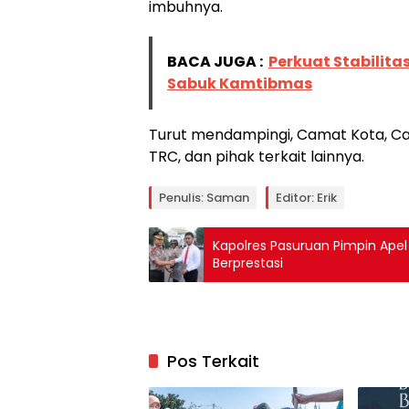
imbuhnya.
BACA JUGA :
Perkuat Stabilita
Sabuk Kamtibmas
Turut mendampingi, Camat Kota, Cam
TRC, dan pihak terkait lainnya.
Penulis: Saman
Editor: Erik
Kapolres Pasuruan Pimpin Ape
Berprestasi
Pos Terkait