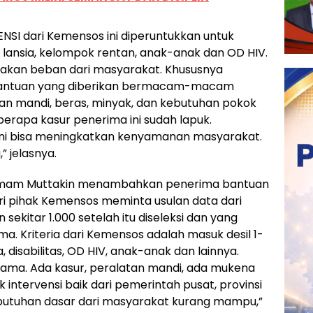
SI dari Kemensos ini diperuntukkan untuk
s, lansia, kelompok rentan, anak-anak dan OD HIV.
gakan beban dari masyarakat. Khususnya
 Bantuan yang diberikan bermacam-macam
atan mandi, beras, minyak, dan kebutuhan pokok
berapa kasur penerima ini sudah lapuk.
 ini bisa meningkatkan kenyamanan masyarakat.
 jelasnya.
al Imam Muttakin menambahkan penerima bantuan
Dari pihak Kemensos meminta usulan data dari
sekitar 1.000 setelah itu diseleksi dan yang
ma. Kriteria dari Kemensos adalah masuk desil 1-
, disabilitas, OD HIV, anak-anak dan lainnya.
 sama. Ada kasur, peralatan mandi, ada mukena
k intervensi baik dari pemerintah pusat, provinsi
butuhan dasar dari masyarakat kurang mampu,”