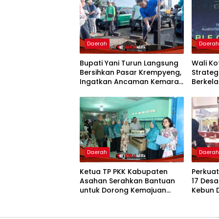
Daerah
Daera
Bupati Yani Turun Langsung
Wali K
Bersihkan Pasar Krempyeng,
Strate
Ingatkan Ancaman Kemarau
Berkela
Panjang
Nasion
Daerah
Daera
Ketua TP PKK Kabupaten
Perkua
Asahan Serahkan Bantuan
17 Desa
untuk Dorong Kemajuan
Kebun 
Usaha Poklak Kelurahan
Salurk
Sentang