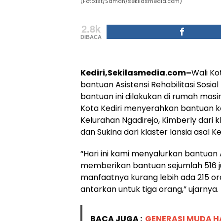
(Foto:Ist/Saman/sekilasmedia.com)
2.8k
DIBACA
Kediri,Sekilasmedia.com–
Wali Ko
bantuan Asistensi Rehabilitasi Sosia
bantuan ini dilakukan di rumah mas
Kota Kediri menyerahkan bantuan kep
Kelurahan Ngadirejo, Kimberly dari k
dan Sukina dari klaster lansia asal 
“Hari ini kami menyalurkan bantuan
memberikan bantuan sejumlah 516 j
manfaatnya kurang lebih ada 215 ora
antarkan untuk tiga orang,” ujarnya.
BACA JUGA :
GENERASI MUDA HA