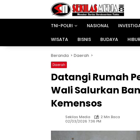
Langsung
ke
konten
TNI-POLRI
NASIONAL
INVESTIG
WISATA
BISNIS
BUDAYA
HIBU
Beranda
Daerah
Daerah
Datangi Rumah P
Wali Salurkan Ban
Kemensos
Sekilas Media
2 Min Baca
02/03/2026 7:36 PM