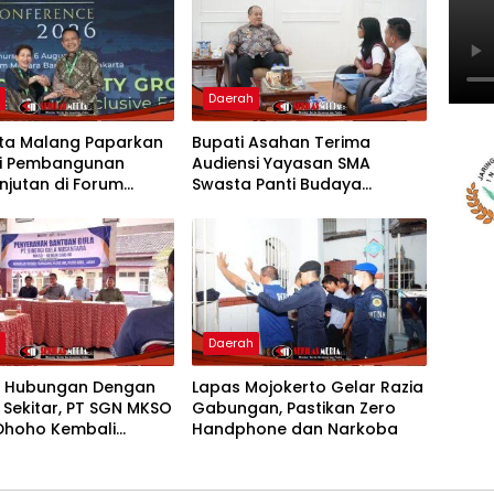
h
Daerah
ota Malang Paparkan
Bupati Asahan Terima
gi Pembangunan
Audiensi Yayasan SMA
njutan di Forum
Swasta Panti Budaya
al CNN Indonesia
Kisaran, Apresiasi Prestasi
Grace Natalie Sagala
h
Daerah
t Hubungan Dengan
Lapas Mojokerto Gelar Razia
 Sekitar, PT SGN MKSO
Gabungan, Pastikan Zero
Dhoho Kembali
Handphone dan Narkoba
an Bantuan Gula