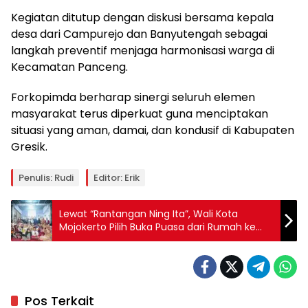
Kegiatan ditutup dengan diskusi bersama kepala
desa dari Campurejo dan Banyutengah sebagai
langkah preventif menjaga harmonisasi warga di
Kecamatan Panceng.
Forkopimda berharap sinergi seluruh elemen
masyarakat terus diperkuat guna menciptakan
situasi yang aman, damai, dan kondusif di Kabupaten
Gresik.
Penulis: Rudi
Editor: Erik
Lewat “Rantangan Ning Ita”, Wali Kota
Mojokerto Pilih Buka Puasa dari Rumah ke
Rumah
Pos Terkait