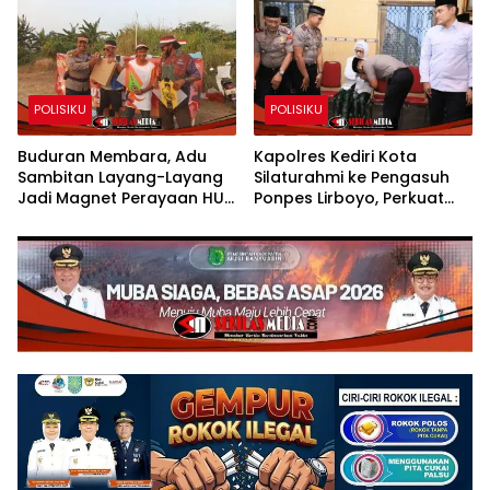
POLISIKU
POLISIKU
Buduran Membara, Adu
Kapolres Kediri Kota
Sambitan Layang-Layang
Silaturahmi ke Pengasuh
Jadi Magnet Perayaan HUT
Ponpes Lirboyo, Perkuat
RI ke-81
Sinergi Polri dan Ulama