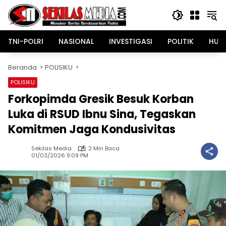
Langsung
ke
konten
TNI-POLRI
NASIONAL
INVESTIGASI
POLITIK
HUK
Beranda
POLISIKU
POLISIKU
Forkopimda Gresik Besuk Korban
Luka di RSUD Ibnu Sina, Tegaskan
Komitmen Jaga Kondusivitas
Sekilas Media
2 Min Baca
01/03/2026 9:09 PM