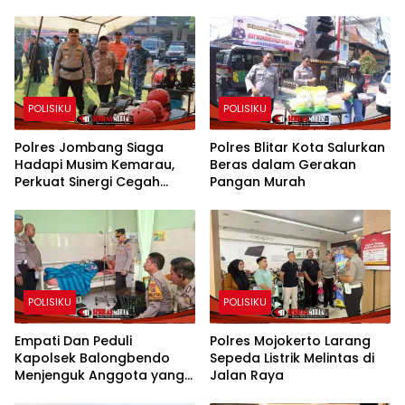
POLISIKU
POLISIKU
Polres Jombang Siaga
Polres Blitar Kota Salurkan
Hadapi Musim Kemarau,
Beras dalam Gerakan
Perkuat Sinergi Cegah
Pangan Murah
Kekeringan dan Karhutla
POLISIKU
POLISIKU
Empati Dan Peduli
Polres Mojokerto Larang
Kapolsek Balongbendo
Sepeda Listrik Melintas di
Menjenguk Anggota yang
Jalan Raya
Sakit