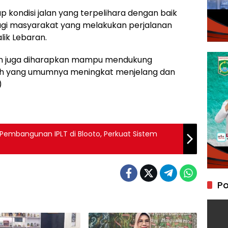
 kondisi jalan yang terpelihara dengan baik
i masyarakat yang melakukan perjalanan
ik Lebaran.
jalan juga diharapkan mampu mendukung
rah yang umumnya meningkat menjelang dan
)
embangunan IPLT di Blooto, Perkuat Sistem
Po