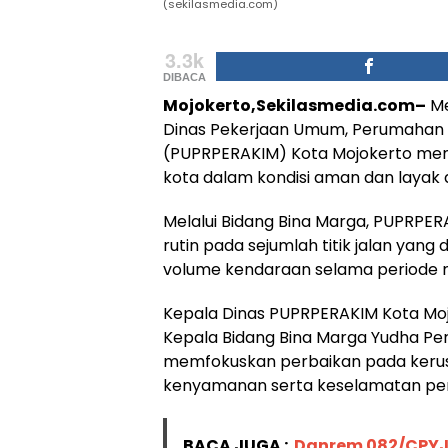
(sekilasmedia.com)
3.3k
DIBACA
Mojokerto,Sekilasmedia.com–
Me
Dinas Pekerjaan Umum, Perumahan
(PUPRPERAKIM) Kota Mojokerto mema
kota dalam kondisi aman dan layak di
Melalui Bidang Bina Marga, PUPRPE
rutin pada sejumlah titik jalan yan
volume kendaraan selama periode 
Kepala Dinas PUPRPERAKIM Kota Mojoke
Kepala Bidang Bina Marga Yudha Pe
memfokuskan perbaikan pada kerus
kenyamanan serta keselamatan pen
BACA JUGA :
Danrem 082/CPYJ