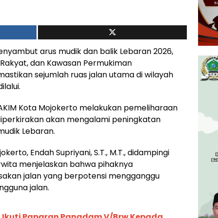
nyambut arus mudik dan balik Lebaran 2026,
 Rakyat, dan Kawasan Permukiman
stikan sejumlah ruas jalan utama di wilayah
lalui.
RAKIM Kota Mojokerto melakukan pemeliharaan
g diperkirakan akan mengalami peningkatan
mudik Lebaran.
rto, Endah Supriyani, S.T., M.T., didampingi
rwita menjelaskan bahwa pihaknya
akan jalan yang berpotensi mengganggu
gguna jalan.
 Ikuti Paparan Pangdam V/Brw Kepada