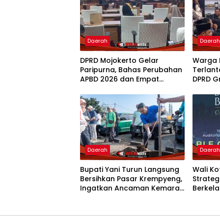
Daerah
Daera
DPRD Mojokerto Gelar
Warga 
Paripurna, Bahas Perubahan
Terlant
APBD 2026 dan Empat
DPRD G
Ranperda
Penam
Daerah
Daera
Bupati Yani Turun Langsung
Wali K
Bersihkan Pasar Krempyeng,
Strate
Ingatkan Ancaman Kemarau
Berkela
Panjang
Nasion