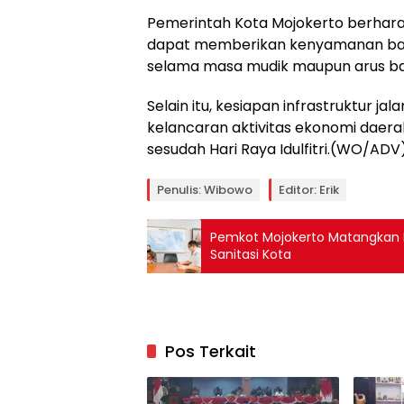
Pemerintah Kota Mojokerto berharap
dapat memberikan kenyamanan bag
selama masa mudik maupun arus bal
Selain itu, kesiapan infrastruktur 
kelancaran aktivitas ekonomi dae
sesudah Hari Raya Idulfitri.(WO/ADV
Penulis: Wibowo
Editor: Erik
Pemkot Mojokerto Matangkan P
Sanitasi Kota
Pos Terkait