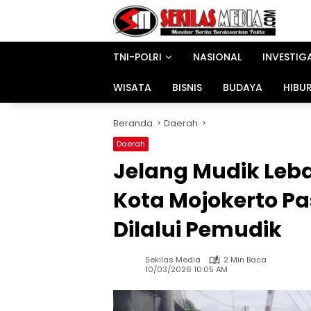
Langsung
ke
konten
TNI-POLRI
NASIONAL
INVESTIG
WISATA
BISNIS
BUDAYA
HIBU
Beranda
Daerah
Daerah
Jelang Mudik Leb
Kota Mojokerto Pa
Dilalui Pemudik
Sekilas Media
2 Min Baca
10/03/2026 10:05 AM