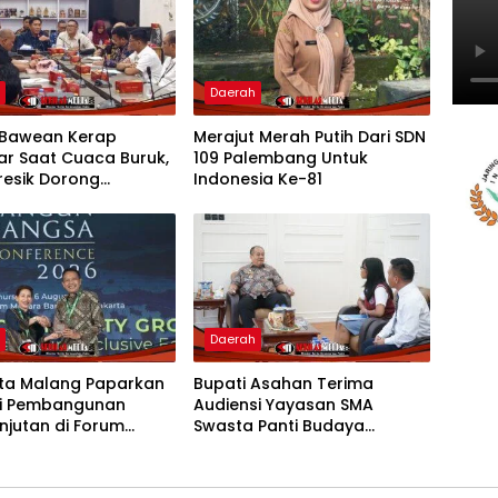
h
Daerah
Bawean Kerap
Merajut Merah Putih Dari SDN
ar Saat Cuaca Buruk,
109 Palembang Untuk
resik Dorong
Indonesia Ke-81
bahan Armada
h
Daerah
ota Malang Paparkan
Bupati Asahan Terima
gi Pembangunan
Audiensi Yayasan SMA
njutan di Forum
Swasta Panti Budaya
al CNN Indonesia
Kisaran, Apresiasi Prestasi
Grace Natalie Sagala