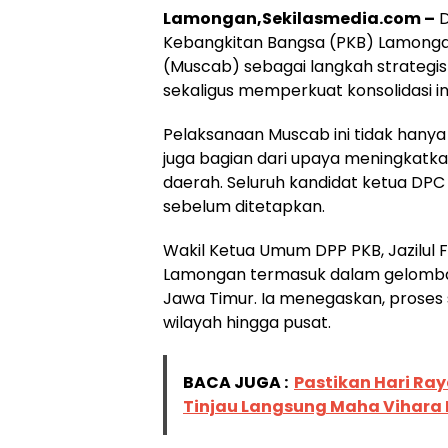
Lamongan,Sekilasmedia.com –
D
Kebangkitan Bangsa (PKB) Lamong
(Muscab) sebagai langkah strategi
sekaligus memperkuat konsolidasi in
Pelaksanaan Muscab ini tidak hanya
juga bagian dari upaya meningkatkan 
daerah. Seluruh kandidat ketua DPC
sebelum ditetapkan.
Wakil Ketua Umum DPP PKB, Jazilu
Lamongan termasuk dalam gelomba
Jawa Timur. Ia menegaskan, proses se
wilayah hingga pusat.
BACA JUGA :
Pastikan Hari Ra
Tinjau Langsung Maha Vihara