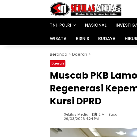
Langsung
ke
konten
TNI-POLRI
NASIONAL
INVESTIG
WISATA
BISNIS
BUDAYA
HIBU
Beranda
Daerah
Daerah
Muscab PKB Lamo
Regenerasi Kepem
Kursi DPRD
Sekilas Media
2 Min Baca
29/03/2026 4:24 PM