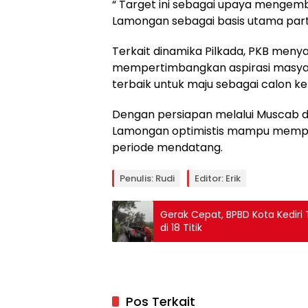
“ Target ini sebagai upaya menge
Lamongan sebagai basis utama parta
Terkait dinamika Pilkada, PKB meny
mempertimbangkan aspirasi masyar
terbaik untuk maju sebagai calon k
Dengan persiapan melalui Muscab d
Lamongan optimistis mampu memper
periode mendatang.
Penulis: Rudi
Editor: Erik
Gerak Cepat, BPBD Kota Kedi
di 18 Titik
Pos Terkait