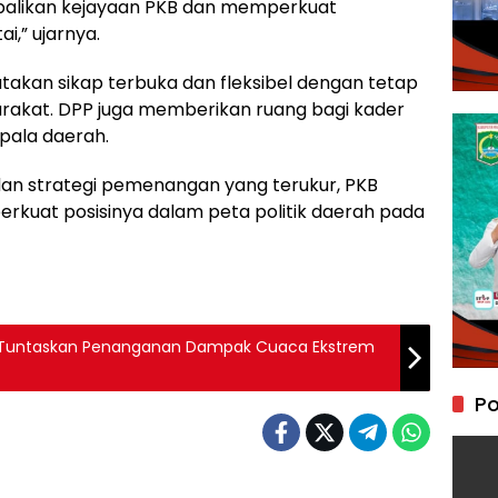
mbalikan kejayaan PKB dan memperkuat
i,” ujarnya.
atakan sikap terbuka dan fleksibel dengan tetap
akat. DPP juga memberikan ruang bagi kader
epala daerah.
an strategi pemenangan yang terukur, PKB
kuat posisinya dalam peta politik daerah pada
ri Tuntaskan Penanganan Dampak Cuaca Ekstrem
Po