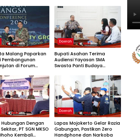
h
Daerah
ota Malang Paparkan
Bupati Asahan Terima
gi Pembangunan
Audiensi Yayasan SMA
njutan di Forum
Swasta Panti Budaya
al CNN Indonesia
Kisaran, Apresiasi Prestasi
Grace Natalie Sagala
h
Daerah
t Hubungan Dengan
Lapas Mojokerto Gelar Razia
 Sekitar, PT SGN MKSO
Gabungan, Pastikan Zero
Dhoho Kembali
Handphone dan Narkoba