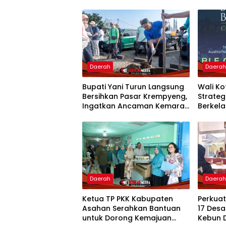
Daerah
Daera
Bupati Yani Turun Langsung
Wali K
Bersihkan Pasar Krempyeng,
Strate
Ingatkan Ancaman Kemarau
Berkela
Panjang
Nasion
Daerah
Daera
Ketua TP PKK Kabupaten
Perkua
Asahan Serahkan Bantuan
17 Desa
untuk Dorong Kemajuan
Kebun 