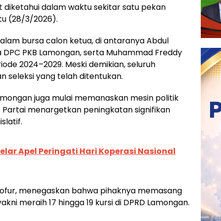
at diketahui dalam waktu sekitar satu pekan
btu (28/3/2026).
am bursa calon ketua, di antaranya Abdul
tua DPC PKB Lamongan, serta Muhammad Freddy
ode 2024–2029. Meski demikian, seluruh
n seleksi yang telah ditentukan.
Lamongan juga mulai memanaskan mesin politik
Partai menargetkan peningkatan signifikan
latif.
ar Apel Peringati Hari Koperasi Nasional
hofur, menegaskan bahwa pihaknya memasang
yakni meraih 17 hingga 19 kursi di DPRD Lamongan.