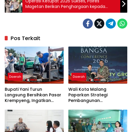
Operasi Ketupat 2026 Sukses, Polres
Magetan Berikan Penghargaan kepada
Personel dan Mitra
Pos Terkait
Daerah
Daerah
Bupati Yani Turun
Wali Kota Malang
Langsung Bersihkan Pasar
Paparkan Strategi
Krempyeng, Ingatkan
Pembangunan
Ancaman Kemarau
Berkelanjutan di Forum
Panjang
Nasional CNN Indonesia