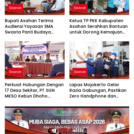
Daerah
Daerah
Bupati Asahan Terima
Ketua TP PKK Kabupaten
Audiensi Yayasan SMA
Asahan Serahkan Bantuan
Swasta Panti Budaya
untuk Dorong Kemajuan
Kisaran, Apresiasi Prestasi
Usaha Poklak Kelurahan
Grace Natalie Sagala
Sentang
Daerah
Daerah
Perkuat Hubungan Dengan
Lapas Mojokerto Gelar
17 Desa Sekitar, PT SGN
Razia Gabungan, Pastikan
MKSO Kebun Dhoho
Zero Handphone dan
Kembali Salurkan Bantuan
Narkoba
Gula