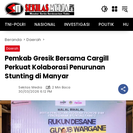
Langsung
ke
konten
TNI-POLRI
NASIONAL
INVESTIGASI
POLITIK
HUK
Beranda
Daerah
Daerah
Pemkab Gresik Bersama Cargill
Perkuat Kolaborasi Penurunan
Stunting di Manyar
Sekilas Media
2 Min Baca
30/03/2026 6:12 PM