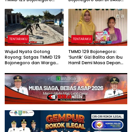
Membuka ‘Jendela Dunia’
Edukasi Stunting, serta
Anak-Anak Kesongo
Kesehatan Reproduksi di
Kesongo
TENTARAKU
TENTARAKU
Wujud Nyata Gotong
TMMD 129 Bojonegoro:
Royong: Satgas TMMD 129
‘Suntik’ Gizi Balita dan Ibu
Bojonegoro dan Warga
Hamil Demi Masa Depan
Pacu Pembangunan
Bebas Stunting
Drainase demi Keawetan
Jalan Desa