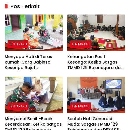
Pos Terkait
TENTARAKU
TENTARAKU
Menyapa Hati di Teras
Kehangatan Pos 1
Rumah: Cara Babinsa
Kesongo: Ketika Satgas
Kesongo Rajut
TMMD 129 Bojonegoro dan
Kebersamaan di TMMD 129
Warga Menyatu Tanpa
Bojonegoro
Sekat
TENTARAKU
TENTARAKU
Menyemai Benih-Benih
Sentuh Hati Generasi
Kecerdasan: Ketika Satgas
Muda: Satgas TMMD 129
TMMD 129 Bojonegoro
Bojonegoro dan DP3AKB