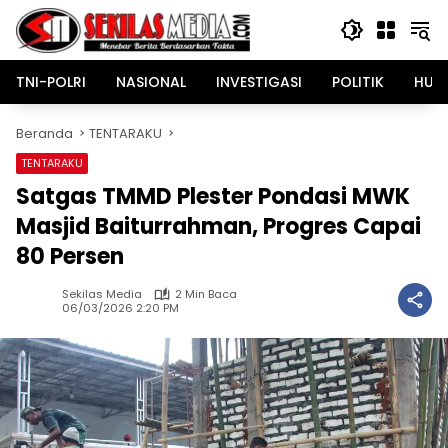
Langsung
ke
konten
TNI-POLRI
NASIONAL
INVESTIGASI
POLITIK
HUK
Beranda
TENTARAKU
TENTARAKU
Satgas TMMD Plester Pondasi MWK
Masjid Baiturrahman, Progres Capai
80 Persen
Sekilas Media
2 Min Baca
06/03/2026 2:20 PM