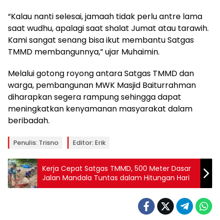
“Kalau nanti selesai, jamaah tidak perlu antre lama
saat wudhu, apalagi saat shalat Jumat atau tarawih.
Kami sangat senang bisa ikut membantu Satgas
TMMD membangunnya,” ujar Muhaimin.
Melalui gotong royong antara Satgas TMMD dan
warga, pembangunan MWK Masjid Baiturrahman
diharapkan segera rampung sehingga dapat
meningkatkan kenyamanan masyarakat dalam
beribadah.
Penulis: Trisno
Editor: Erik
Kerja Cepat Satgas TMMD, 500 Meter Dasar
Jalan Mandala Tuntas dalam Hitungan Hari