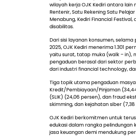
wilayah kerja OJK Kediri antara la
Rentenir, Satu Rekening Satu Pelaja
Menabung, Kediri Financial Festiva
disabilitas.
Dari sisi layanan konsumen, selama 
2025, OJK Kediri menerima 1.301 pe
yaitu surat, tatap muka (walk – in),
pengaduan berasal dari sektor per
dari industri financial technology, d
Tiga topik utama pengaduan masyara
Kredit/Pembiayaan/Pinjaman (34,44
(SLIK) (24,06 persen), dan fraud ek
skimming, dan kejahatan siber (7,38
OJK Kediri berkomitmen untuk ter
edukasi dalam rangka pelindungan 
jasa keuangan demi mendukung per