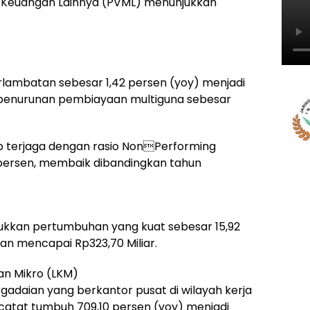
 Keuangan Lainnya (PVML) menunjukkan
ambatan sebesar 1,42 persen (yoy) menjadi
eh penurunan pembiayaan multiguna sebesar
tap terjaga dengan rasio NonPerforming
 persen, membaik dibandingkan tahun
kkan pertumbuhan yang kuat sebesar 15,92
an mencapai Rp323,70 Miliar.
an Mikro (LKM)
gadaian yang berkantor pusat di wilayah kerja
catat tumbuh 709,10 persen (yoy) menjadi