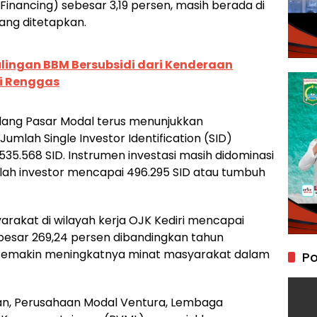
nancing) sebesar 3,19 persen, masih berada di
ang ditetapkan.
ulingan BBM Bersubsidi dari Kenderaan
ei Renggas
 bidang Pasar Modal terus menunjukkan
umlah Single Investor Identification (SID)
35.568 SID. Instrumen investasi masih didominasi
lah investor mencapai 496.295 SID atau tumbuh
syarakat di wilayah kerja OJK Kediri mencapai
sebesar 269,24 persen dibandingkan tahun
 semakin meningkatnya minat masyarakat dalam
Po
an, Perusahaan Modal Ventura, Lembaga