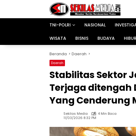
Langsung
ke
konten
TNI-POLRI
NASIONAL
INVESTIG
WISATA
BISNIS
BUDAYA
HIBU
Beranda
Daerah
Daerah
Stabilitas Sektor
Terjaga ditengah 
Yang Cenderung 
Sekilas Media
4 Min Baca
11/03/2026 8:32 PM