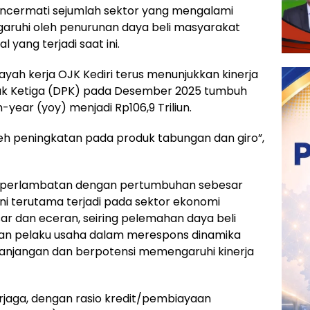
mencermati sejumlah sektor yang mengalami
aruhi oleh penurunan daya beli masyarakat
 yang terjadi saat ini.
layah kerja OJK Kediri terus menunjukkan kinerja
hak Ketiga (DPK) pada Desember 2025 tumbuh
year (yoy) menjadi Rp106,9 Triliun.
eh peningkatan pada produk tabungan dan giro”,
adi perlambatan dengan pertumbuhan sebesar
ini terutama terjadi pada sektor ekonomi
r dan eceran, seiring pelemahan daya beli
tian pelaku usaha dalam merespons dinamika
panjangan dan berpotensi memengaruhi kinerja
erjaga, dengan rasio kredit/pembiayaan