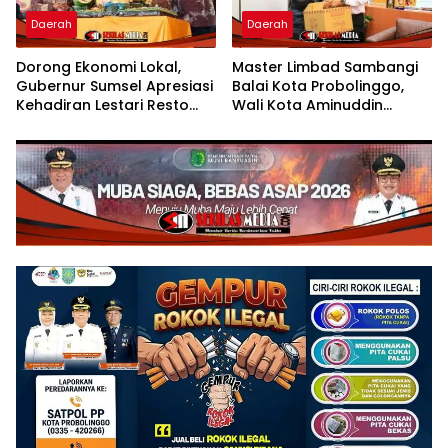
Daerah
Daerah
Dorong Ekonomi Lokal,
Master Limbad Sambangi
Gubernur Sumsel Apresiasi
Balai Kota Probolinggo,
Kehadiran Lestari Resto
Wali Kota Aminuddin
Dengan Promo Grand
Sambut Hangat Kunjungan
Opening 50%
Silaturahmi