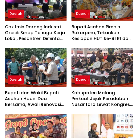
Daerah
Daerah
Cak Imin Dorong Industri
Bupati Asahan Pimpin
Gresik Serap Tenaga Kerja
Rakorpem, Tekankan
Lokal, Pesantren Diminta
Kesiapan HUT ke-81 RI dan
Jadi Pusat Pemberdayaan
Penyusunan Program
Prioritas 2027
Daerah
Daerah
Bupati dan Wakil Bupati
Kabupaten Malang
Asahan Hadiri Doa
Perkuat Jejak Peradaban
Bersama, Awali Renovasi
Nusantara Lewat Kongres
Gedung Kantor Imigrasi
Kebudayaan