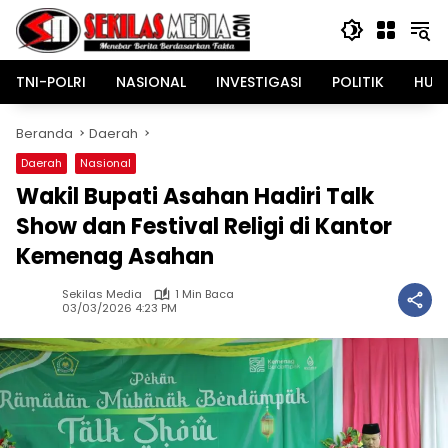
Langsung
ke
konten
TNI-POLRI
NASIONAL
INVESTIGASI
POLITIK
HUK
Beranda
Daerah
Daerah
Nasional
Wakil Bupati Asahan Hadiri Talk
Show dan Festival Religi di Kantor
Kemenag Asahan
Sekilas Media
1 Min Baca
03/03/2026 4:23 PM