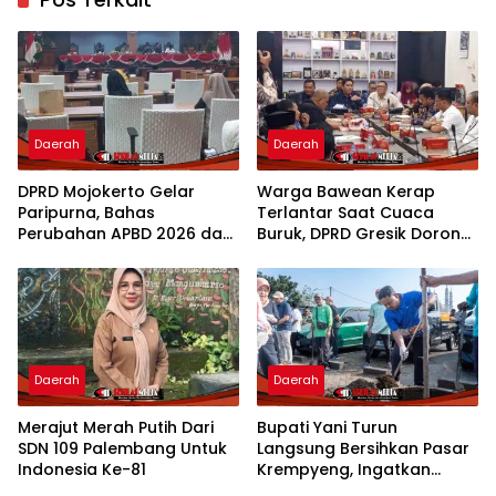
Daerah
Daerah
DPRD Mojokerto Gelar
Warga Bawean Kerap
Paripurna, Bahas
Terlantar Saat Cuaca
Perubahan APBD 2026 dan
Buruk, DPRD Gresik Dorong
Empat Ranperda
Penambahan Armada
Daerah
Daerah
Merajut Merah Putih Dari
Bupati Yani Turun
SDN 109 Palembang Untuk
Langsung Bersihkan Pasar
Indonesia Ke-81
Krempyeng, Ingatkan
Ancaman Kemarau