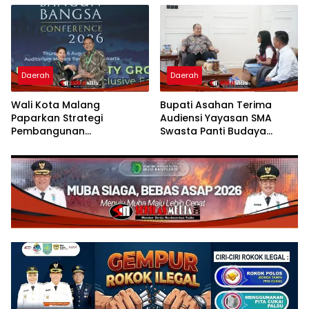
Panjang
Daerah
Daerah
Wali Kota Malang
Bupati Asahan Terima
Paparkan Strategi
Audiensi Yayasan SMA
Pembangunan
Swasta Panti Budaya
Berkelanjutan di Forum
Kisaran, Apresiasi Prestasi
Nasional CNN Indonesia
Grace Natalie Sagala