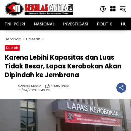
Langsung
ke
konten
TNI-POLRI
NASIONAL
INVESTIGASI
POLITIK
HUK
Beranda
Daerah
Daerah
Karena Lebihi Kapasitas dan Luas
Tidak Besar, Lapas Kerobokan Akan
Dipindah ke Jembrana
Sekilas Media
2 Min Baca
15/04/2026 8:49 PM