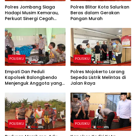
Polres Jombang Siaga
Polres Blitar Kota Salurkan
Hadapi Musim Kemarau,
Beras dalam Gerakan
Perkuat Sinergi Cegah
Pangan Murah
Kekeringan dan Karhutla
POLISIKU
POLISIKU
Empati Dan Peduli
Polres Mojokerto Larang
Kapolsek Balongbendo
Sepeda Listrik Melintas di
Menjenguk Anggota yang
Jalan Raya
Sakit
POLISIKU
POLISIKU