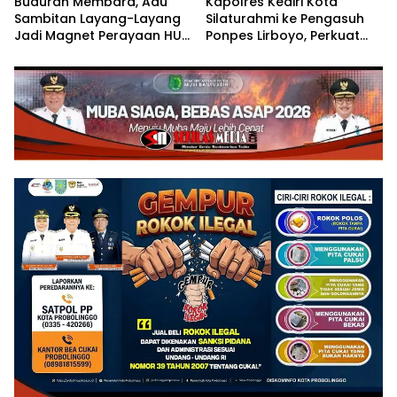
Buduran Membara, Adu
Kapolres Kediri Kota
Sambitan Layang-Layang
Silaturahmi ke Pengasuh
Jadi Magnet Perayaan HUT
Ponpes Lirboyo, Perkuat
RI ke-81
Sinergi Polri dan Ulama