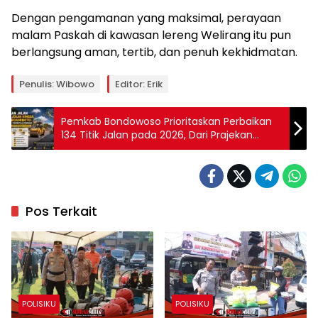
Dengan pengamanan yang maksimal, perayaan
malam Paskah di kawasan lereng Welirang itu pun
berlangsung aman, tertib, dan penuh kekhidmatan.
Penulis: Wibowo
Editor: Erik
Pemkab Bondowoso Prioritaskan Perbaikan
134 Titik Jalan pada 2026, Dari Prajekan
hingga HOS Cokroaminoto
Pos Terkait
POLISIKU
POLISIKU