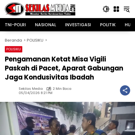
Langsung
ke
konten
TNI-POLRI
NASIONAL
INVESTIGASI
POLITIK
HUK
Beranda
POLISIKU
POLISIKU
Pengamanan Ketat Misa Vigili
Paskah di Pacet, Aparat Gabungan
Jaga Kondusivitas Ibadah
Sekilas Media
2 Min Baca
05/04/2026 8:21 PM