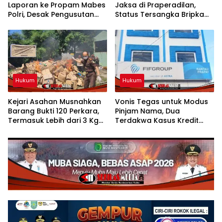
Laporan ke Propam Mabes
Jaksa di Praperadilan,
Polri, Desak Pengusutan
Status Tersangka Bripka
Tuntas Dugaan Dalang
YML Gugur dan Segera
Penculikan Aktivis
dibebaskan
Kesehatan UUN
Hukum
Hukum
Kejari Asahan Musnahkan
Vonis Tegas untuk Modus
Barang Bukti 120 Perkara,
Pinjam Nama, Dua
Termasuk Lebih dari 3 Kg
Terdakwa Kasus Kredit
Sabu
Bodong FIFGROUP
Rantauprapat Dijatuhi
Hukuman