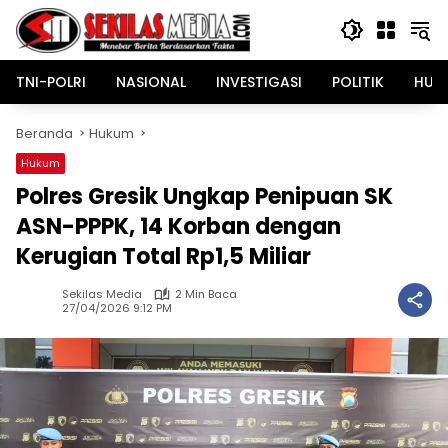
Langsung
ke
konten
TNI-POLRI
NASIONAL
INVESTIGASI
POLITIK
HUK
Beranda
Hukum
Hukum
Polres Gresik Ungkap Penipuan SK
ASN-PPPK, 14 Korban dengan
Kerugian Total Rp1,5 Miliar
Sekilas Media
2 Min Baca
27/04/2026 9:12 PM