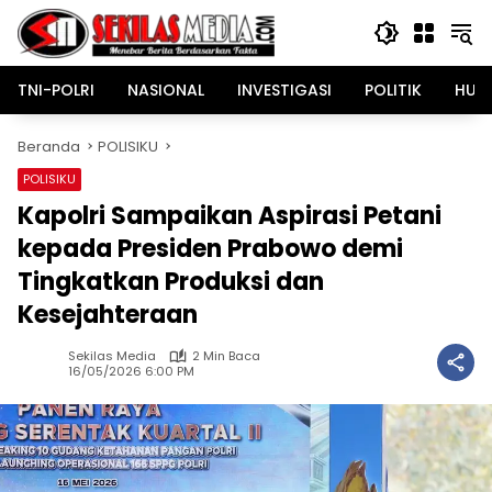
Langsung
ke
konten
TNI-POLRI
NASIONAL
INVESTIGASI
POLITIK
HUK
Beranda
POLISIKU
POLISIKU
Kapolri Sampaikan Aspirasi Petani
kepada Presiden Prabowo demi
Tingkatkan Produksi dan
Kesejahteraan
Sekilas Media
2 Min Baca
16/05/2026 6:00 PM