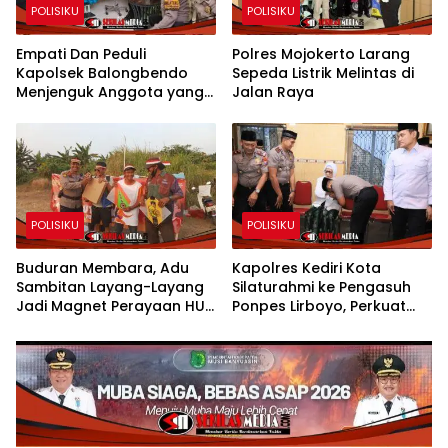
POLISIKU
POLISIKU
Empati Dan Peduli
Polres Mojokerto Larang
Kapolsek Balongbendo
Sepeda Listrik Melintas di
Menjenguk Anggota yang
Jalan Raya
Sakit
POLISIKU
POLISIKU
Buduran Membara, Adu
Kapolres Kediri Kota
Sambitan Layang-Layang
Silaturahmi ke Pengasuh
Jadi Magnet Perayaan HUT
Ponpes Lirboyo, Perkuat
RI ke-81
Sinergi Polri dan Ulama