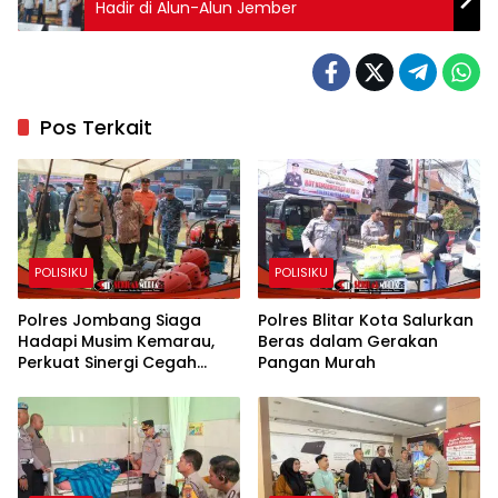
Hadir di Alun-Alun Jember
Pos Terkait
POLISIKU
POLISIKU
Polres Jombang Siaga
Polres Blitar Kota Salurkan
Hadapi Musim Kemarau,
Beras dalam Gerakan
Perkuat Sinergi Cegah
Pangan Murah
Kekeringan dan Karhutla