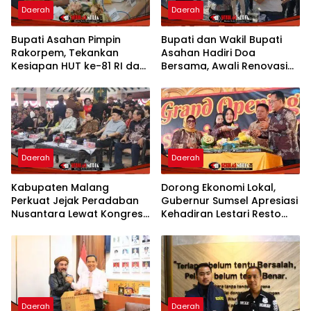
Daerah
Daerah
Bupati Asahan Pimpin
Bupati dan Wakil Bupati
Rakorpem, Tekankan
Asahan Hadiri Doa
Kesiapan HUT ke-81 RI dan
Bersama, Awali Renovasi
Penyusunan Program
Gedung Kantor Imigrasi
Prioritas 2027
Daerah
Daerah
Kabupaten Malang
Dorong Ekonomi Lokal,
Perkuat Jejak Peradaban
Gubernur Sumsel Apresiasi
Nusantara Lewat Kongres
Kehadiran Lestari Resto
Kebudayaan
Dengan Promo Grand
Opening 50%
Daerah
Daerah