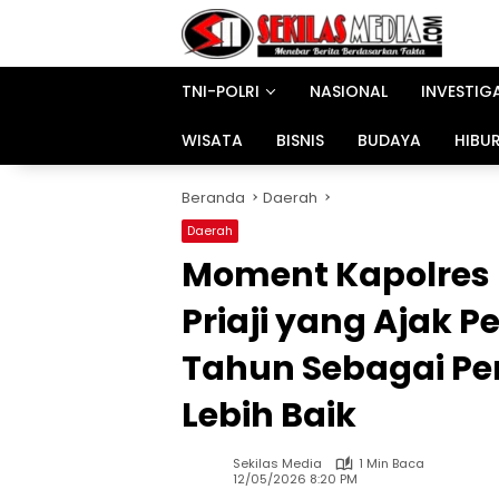
Langsung
ke
konten
TNI-POLRI
NASIONAL
INVESTIG
WISATA
BISNIS
BUDAYA
HIBU
Beranda
Daerah
Daerah
Moment Kapolres 
Priaji yang Ajak 
Tahun Sebagai Pe
Lebih Baik
Sekilas Media
1 Min Baca
12/05/2026 8:20 PM