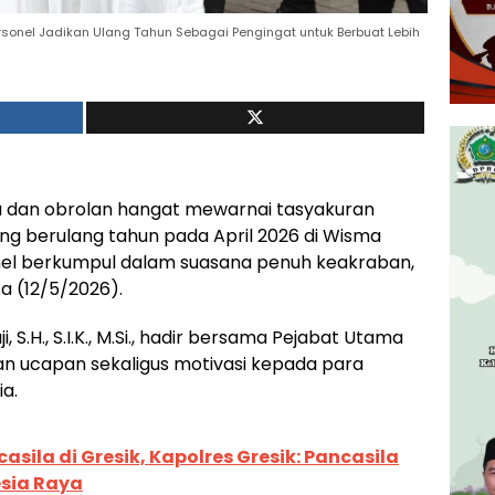
Personel Jadikan Ulang Tahun Sebagai Pengingat untuk Berbuat Lebih
 dan obrolan hangat mewarnai tasyakuran
yang berulang tahun pada April 2026 di Wisma
onel berkumpul dalam suasana penuh keakraban,
sa (12/5/2026).
 S.H., S.I.K., M.Si., hadir bersama Pejabat Utama
an ucapan sekaligus motivasi kepada para
a.
asila di Gresik, Kapolres Gresik: Pancasila
sia Raya