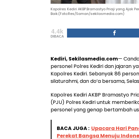
Kapolres Kediri AKBP.Bramastyo Priaji yang Ajak 
Baik.(Foto:Res/Saman/sekilasmedia.com)
4.4k
DIBACA
Kediri, Sekilasmedia.com
— Canda
personel Polres Kediri dan jajaran 
Kapolres Kediri. Sebanyak 86 pers
silaturahmi, dan do’a bersama, Sela
Kapolres Kediri AKBP Bramastyo Priaji,
(PJU) Polres Kediri untuk memberik
personel yang genap bertambah usi
BACA JUGA :
Upacara Hari Panc
Perekat Bangsa Menuju Indone