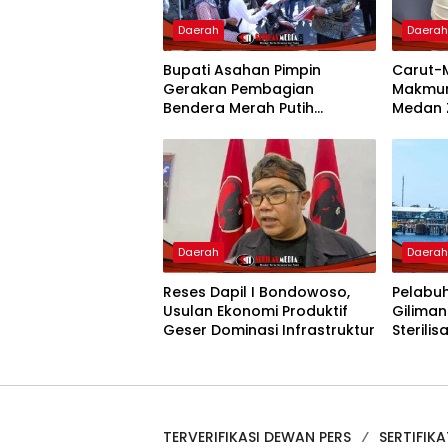
Daerah
Daera
Bupati Asahan Pimpin
Carut-
Gerakan Pembagian
Makmur
Bendera Merah Putih
Medan 
Semarakkan Bulan
Pertan
Kemerdekaan
Pemko 
Daerah
Daera
Reses Dapil I Bondowoso,
Pelabu
Usulan Ekonomi Produktif
Gilima
Geser Dominasi Infrastruktur
Sterilisa
TERVERIFIKASI DEWAN PERS
SERTIFIKA