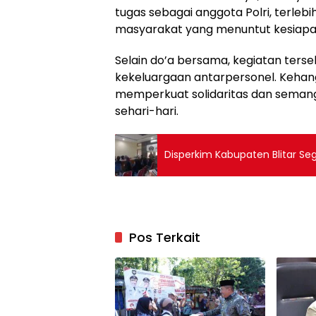
tugas sebagai anggota Polri, terleb
masyarakat yang menuntut kesiapan
Selain do’a bersama, kegiatan ter
kekeluargaan antarpersonel. Keha
memperkuat solidaritas dan seman
sehari-hari.
Disperkim Kabupaten Blitar S
Pos Terkait