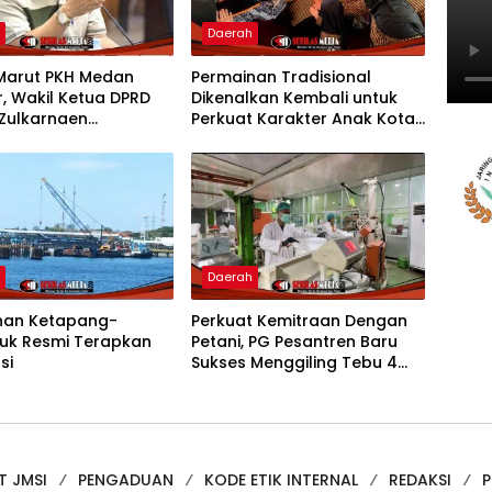
h
Daerah
Marut PKH Medan
Permainan Tradisional
, Wakil Ketua DPRD
Dikenalkan Kembali untuk
Zulkarnaen
Perkuat Karakter Anak Kota
yakan Keseriusan
Mojokerto
Salurkan Bansos
h
Daerah
han Ketapang-
Perkuat Kemitraan Dengan
nuk Resmi Terapkan
Petani, PG Pesantren Baru
si
Sukses Menggiling Tebu 4
Juta Kuintal di Hari ke-75
T JMSI
PENGADUAN
KODE ETIK INTERNAL
REDAKSI