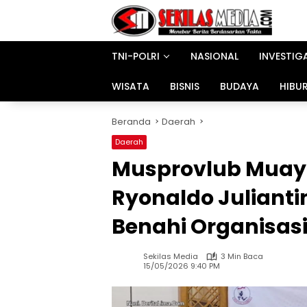
Langsung
ke
konten
TNI-POLRI
NASIONAL
INVESTIG
WISATA
BISNIS
BUDAYA
HIBU
Beranda
Daerah
Daerah
Musprovlub Muay
Ryonaldo Julianti
Benahi Organisas
Sekilas Media
3 Min Baca
15/05/2026 9:40 PM