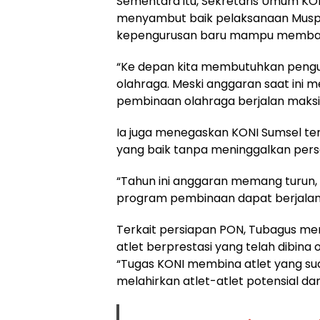
Sementara itu, Sekretaris Umum KONI
menyambut baik pelaksanaan Muspr
kepengurusan baru mampu membawa
“Ke depan kita membutuhkan pengu
olahraga. Meski anggaran saat ini m
pembinaan olahraga berjalan maksi
Ia juga menegaskan KONI Sumsel ter
yang baik tanpa meninggalkan pers
“Tahun ini anggaran memang turun, 
program pembinaan dapat berjalan 
Terkait persiapan PON, Tubagus me
atlet berprestasi yang telah dibina
“Tugas KONI membina atlet yang su
melahirkan atlet-atlet potensial dan