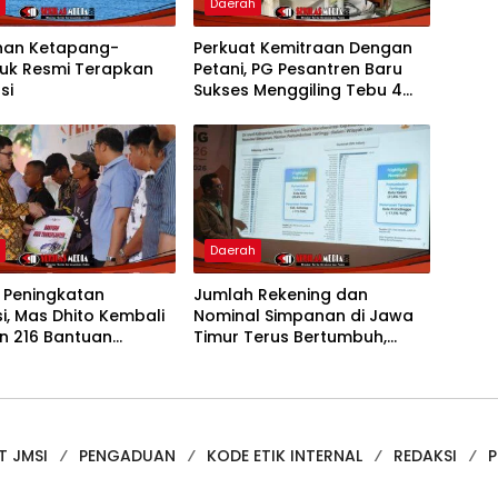
h
Daerah
han Ketapang-
Perkuat Kemitraan Dengan
nuk Resmi Terapkan
Petani, PG Pesantren Baru
si
Sukses Menggiling Tebu 4
Juta Kuintal di Hari ke-75
h
Daerah
 Peningkatan
Jumlah Rekening dan
i, Mas Dhito Kembali
Nominal Simpanan di Jawa
n 216 Bantuan
Timur Terus Bertumbuh,
an Bagi Petani
menunjukan Kuatnya Basis
Menabung Nasabah
T JMSI
PENGADUAN
KODE ETIK INTERNAL
REDAKSI