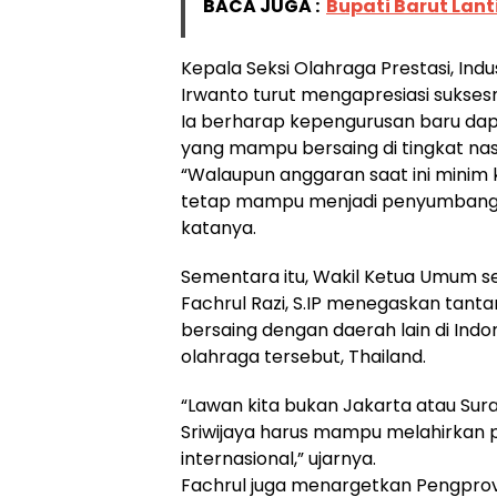
BACA JUGA :
Bupati Barut Lant
Kepala Seksi Olahraga Prestasi, Ind
Irwanto turut mengapresiasi sukses
Ia berharap kepengurusan baru dapat
yang mampu bersaing di tingkat nas
“Walaupun anggaran saat ini minim 
tetap mampu menjadi penyumbang med
katanya.
Sementara itu, Wakil Ketua Umum sek
Fachrul Razi, S.IP menegaskan tan
bersaing dengan daerah lain di Indo
olahraga tersebut, Thailand.
“Lawan kita bukan Jakarta atau Sura
Sriwijaya harus mampu melahirkan p
internasional,” ujarnya.
Fachrul juga menargetkan Pengpro