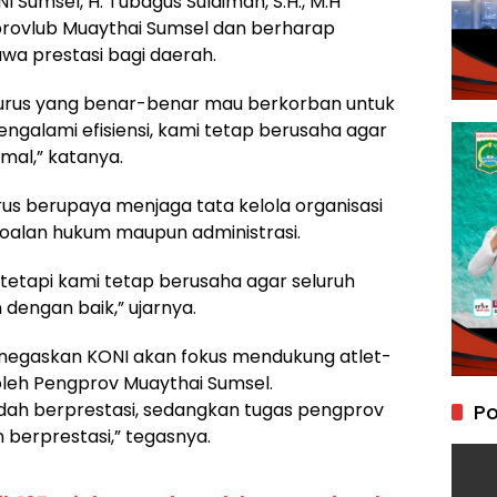
 Sumsel, H. Tubagus Sulaiman, S.H., M.H
ovlub Muaythai Sumsel dan berharap
 prestasi bagi daerah.
rus yang benar-benar mau berkorban untuk
engalami efisiensi, kami tetap berusaha agar
mal,” katanya.
us berupaya menjaga tata kelola organisasi
oalan hukum maupun administrasi.
tetapi kami tetap berusaha agar seluruh
dengan baik,” ujarnya.
negaskan KONI akan fokus mendukung atlet-
 oleh Pengprov Muaythai Sumsel.
dah berprestasi, sedangkan tugas pengprov
Po
 berprestasi,” tegasnya.