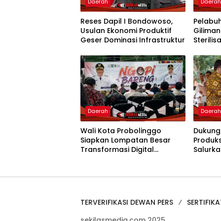
Daerah
Daera
Reses Dapil I Bondowoso,
Pelabu
Usulan Ekonomi Produktif
Gilima
Geser Dominasi Infrastruktur
Sterilisa
Daerah
Daera
Wali Kota Probolinggo
Dukung
Siapkan Lompatan Besar
Produks
Transformasi Digital
Salurka
Pelayanan Publik
Pertani
TERVERIFIKASI DEWAN PERS
SERTIFIKA
sekilasmedia.com 2025