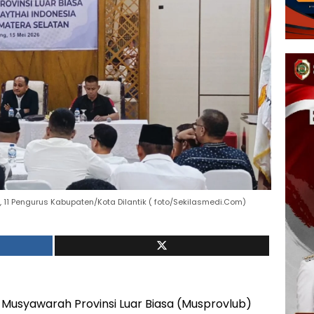
11 Pengurus Kabupaten/Kota Dilantik ( foto/Sekilasmedi.Com)
Musyawarah Provinsi Luar Biasa (Musprovlub)