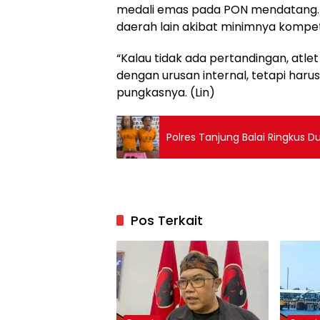
medali emas pada PON mendatang. Ia
daerah lain akibat minimnya kompet
“Kalau tidak ada pertandingan, atle
dengan urusan internal, tetapi ha
pungkasnya. (Lin)
Polres Tanjung Balai Ringkus 
Pos Terkait