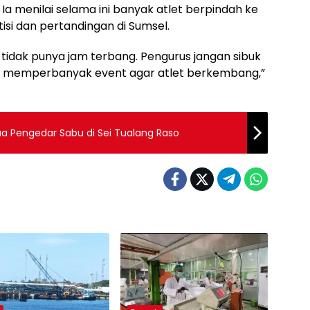
 menilai selama ini banyak atlet berpindah ke
isi dan pertandingan di Sumsel.
t tidak punya jam terbang. Pengurus jangan sibuk
rus memperbanyak event agar atlet berkembang,”
Dua Pengedar Sabu di Sei Tualang Raso