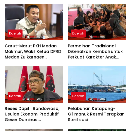
Daerah
Daerah
Carut-Marut PKH Medan
Permainan Tradisional
Makmur, Wakil Ketua DPRD
Dikenalkan Kembali untuk
Medan Zulkarnaen
Perkuat Karakter Anak
Pertanyakan Keseriusan
Kota Mojokerto
Pemko Salurkan Bansos
Daerah
Daerah
Reses Dapil I Bondowoso,
Pelabuhan Ketapang-
Usulan Ekonomi Produktif
Gilimanuk Resmi Terapkan
Geser Dominasi
Sterilisasi
Infrastruktur