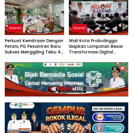
Daerah
Daerah
Perkuat Kemitraan Dengan
Wali Kota Probolinggo
Petani, PG Pesantren Baru
Siapkan Lompatan Besar
Sukses Menggiling Tebu 4
Transformasi Digital
Juta Kuintal di Hari ke-75
Pelayanan Publik