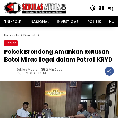
Langsung
ke
konten
TNI-POLRI
NASIONAL
INVESTIGASI
POLITIK
HUK
Beranda
Daerah
Daerah
Polsek Brondong Amankan Ratusan
Botol Miras Ilegal dalam Patroli KRYD
Sekilas Media
2 Min Baca
05/05/2026 6:17 PM