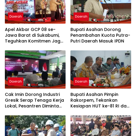
Daerah
Daerah
Apel Akbar GCP 08 se-
Bupati Asahan Dorong
Jawa Barat di Sukabumi,
Penambahan Kuota Putra-
Teguhkan Komitmen Jaga
Putri Daerah Masuk IPDN
NKRI
Daerah
Daerah
Cak Imin Dorong Industri
Bupati Asahan Pimpin
Gresik Serap Tenaga Kerja
Rakorpem, Tekankan
Lokal, Pesantren Diminta
Kesiapan HUT ke-81 RI dan
Jadi Pusat Pemberdayaan
Penyusunan Program
Prioritas 2027