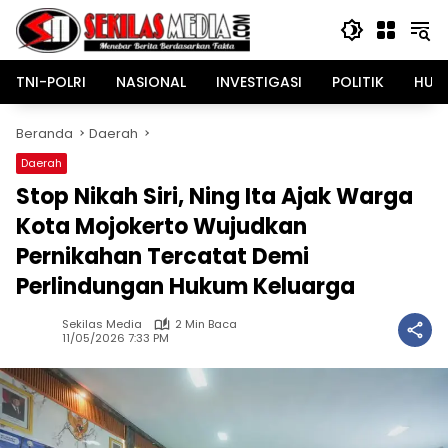
Langsung
ke
konten
TNI-POLRI
NASIONAL
INVESTIGASI
POLITIK
HUK
Beranda
Daerah
Daerah
Stop Nikah Siri, Ning Ita Ajak Warga
Kota Mojokerto Wujudkan
Pernikahan Tercatat Demi
Perlindungan Hukum Keluarga
Sekilas Media
2 Min Baca
11/05/2026 7:33 PM