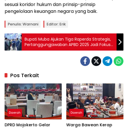
sesuai koridor hukum dan prinsip-prinsip
pengelolaan keuangan negara yang baik.
Penulis: Warnani
Editor: Erik
Bupati Muba Ajukan Tiga Raperda Strategis,
Pertanggungjawaban APBD 2025 Jadi Fokus
Utama
Pos Terkait
Daerah
Daerah
DPRD Mojokerto Gelar
Warga Bawean Kerap