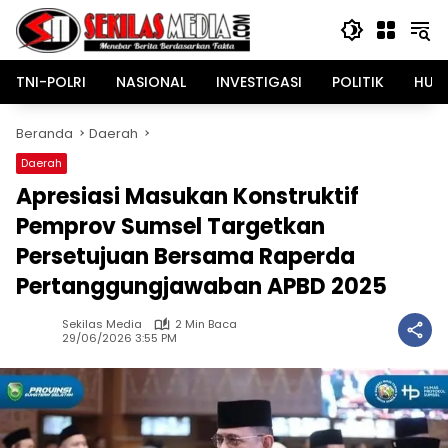
Langsung
ke
konten
TNI-POLRI
NASIONAL
INVESTIGASI
POLITIK
HUK
Beranda
Daerah
Daerah
Apresiasi Masukan Konstruktif
Pemprov Sumsel Targetkan
Persetujuan Bersama Raperda
Pertanggungjawaban APBD 2025
Sekilas Media
2 Min Baca
29/06/2026 3:55 PM