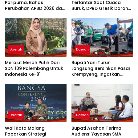
Paripurna, Bahas
Terlantar Saat Cuaca
Perubahan APBD 2026 dan
Buruk, DPRD Gresik Dorong
Empat Ranperda
Penambahan Armada
Daerah
Daerah
Merajut Merah Putih Dari
Bupati Yani Turun
SDN 109 Palembang Untuk
Langsung Bersihkan Pasar
Indonesia Ke-81
Krempyeng, Ingatkan
Ancaman Kemarau
Panjang
Daerah
Daerah
Wali Kota Malang
Bupati Asahan Terima
Paparkan Strategi
Audiensi Yayasan SMA