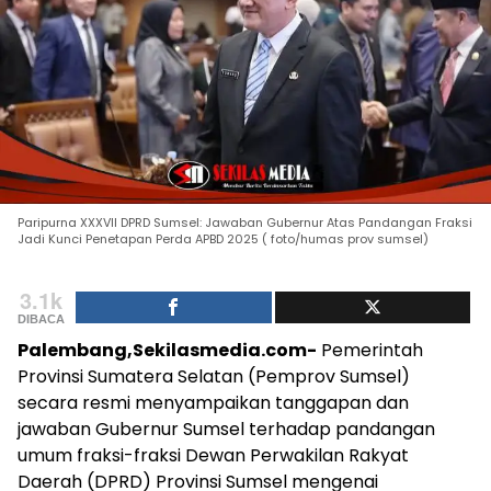
Paripurna XXXVII DPRD Sumsel: Jawaban Gubernur Atas Pandangan Fraksi
Jadi Kunci Penetapan Perda APBD 2025 ( foto/humas prov sumsel)
3.1k
DIBACA
Palembang,Sekilasmedia.com-
Pemerintah
Provinsi Sumatera Selatan (Pemprov Sumsel)
secara resmi menyampaikan tanggapan dan
jawaban Gubernur Sumsel terhadap pandangan
umum fraksi-fraksi Dewan Perwakilan Rakyat
Daerah (DPRD) Provinsi Sumsel mengenai