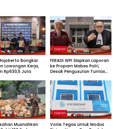
Hukum
Mojokerto Bongkar
FERADI WPI Siapkan Laporan
an Lowongan Kerja,
ke Propam Mabes Polri,
n Rp630,5 Juta
Desak Pengusutan Tuntas
Dugaan Dalang Penculikan
Aktivis Kesehatan UUN
Hukum
 Asahan Musnahkan
Vonis Tegas untuk Modus