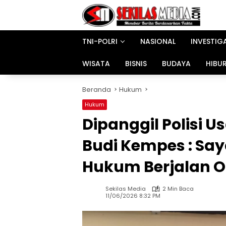
Langsung
ke
konten
TNI-POLRI
NASIONAL
INVESTIG
WISATA
BISNIS
BUDAYA
HIBU
Beranda
Hukum
Hukum
Dipanggil Polisi 
Budi Kempes : Say
Hukum Berjalan Ob
Sekilas Media
2 Min Baca
11/06/2026 8:32 PM