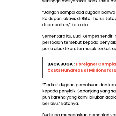
sehingga masyarakat tidak takut me
“Jangan sampai ada dugaan bahwa in
Ke depan, aktivis di Blitar harus tet
disampaikan,” kata dia.
Sementara itu, Budi Kempes sendiri
persoalan tersebut kepada penyidik
perlu dibuktikan, termasuk terkait 
BACA JUGA :
Foreigner Complai
Costs Hundreds of Millions for
“Terkait dugaan pemalsuan dan kerug
kepada penyidik. Sepanjang yang sa
pun karena yang kami lakukan adal
berlaku,” katanya.
Budi juga menegaskan persoalan ya