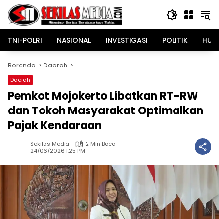
Langsung
ke
konten
TNI-POLRI
NASIONAL
INVESTIGASI
POLITIK
HUK
Beranda
Daerah
Daerah
Pemkot Mojokerto Libatkan RT-RW
dan Tokoh Masyarakat Optimalkan
Pajak Kendaraan
Sekilas Media
2 Min Baca
24/06/2026 1:25 PM