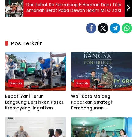
Dari Lahat Ke Semarang H.Herman Deru Titip
Amanah Berat Pada Dewan Hakim MTO XXXI
Pos Terkait
Daerah
Daerah
Bupati Yani Turun
Wali Kota Malang
Langsung Bersihkan Pasar
Paparkan Strategi
Krempyeng, Ingatkan
Pembangunan
Ancaman Kemarau
Berkelanjutan di Forum
Panjang
Nasional CNN Indonesia