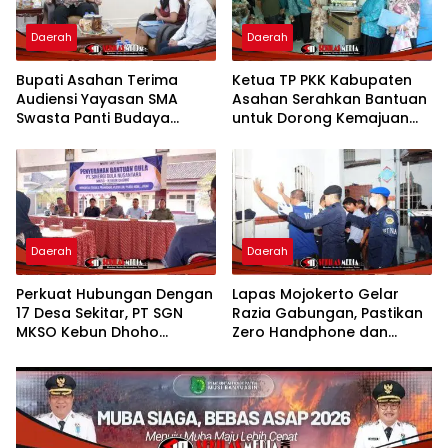
Daerah
Daerah
Bupati Asahan Terima
Ketua TP PKK Kabupaten
Audiensi Yayasan SMA
Asahan Serahkan Bantuan
Swasta Panti Budaya
untuk Dorong Kemajuan
Kisaran, Apresiasi Prestasi
Usaha Poklak Kelurahan
Grace Natalie Sagala
Sentang
Daerah
Daerah
Perkuat Hubungan Dengan
Lapas Mojokerto Gelar
17 Desa Sekitar, PT SGN
Razia Gabungan, Pastikan
MKSO Kebun Dhoho
Zero Handphone dan
Kembali Salurkan Bantuan
Narkoba
Gula