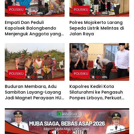
POLISIKU
POLISIKU
Empati Dan Peduli
Polres Mojokerto Larang
Kapolsek Balongbendo
Sepeda Listrik Melintas di
Menjenguk Anggota yang
Jalan Raya
Sakit
POLISIKU
POLISIKU
Buduran Membara, Adu
Kapolres Kediri Kota
Sambitan Layang-Layang
Silaturahmi ke Pengasuh
Jadi Magnet Perayaan HUT
Ponpes Lirboyo, Perkuat
RI ke-81
Sinergi Polri dan Ulama