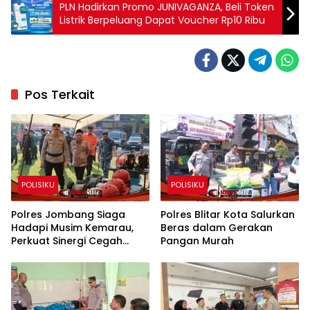
PLN Hadirkan Promo JUNIVAGANZA, Beli Token
Listrik Berpeluang Dapat Voucher Rp10 Ribu
Pos Terkait
POLISIKU
POLISIKU
Polres Jombang Siaga
Polres Blitar Kota Salurkan
Hadapi Musim Kemarau,
Beras dalam Gerakan
Perkuat Sinergi Cegah
Pangan Murah
Kekeringan dan Karhutla