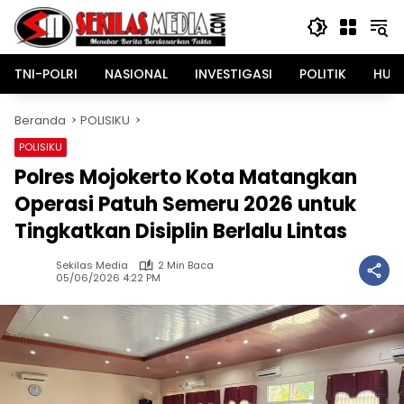
Langsung
ke
konten
TNI-POLRI
NASIONAL
INVESTIGASI
POLITIK
HUK
Beranda
POLISIKU
POLISIKU
Polres Mojokerto Kota Matangkan
Operasi Patuh Semeru 2026 untuk
Tingkatkan Disiplin Berlalu Lintas
Sekilas Media
2 Min Baca
05/06/2026 4:22 PM