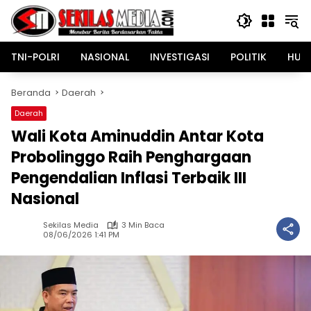
Langsung
ke
konten
TNI-POLRI
NASIONAL
INVESTIGASI
POLITIK
HUK
Beranda
Daerah
Daerah
Wali Kota Aminuddin Antar Kota
Probolinggo Raih Penghargaan
Pengendalian Inflasi Terbaik III
Nasional
Sekilas Media
3 Min Baca
08/06/2026 1:41 PM