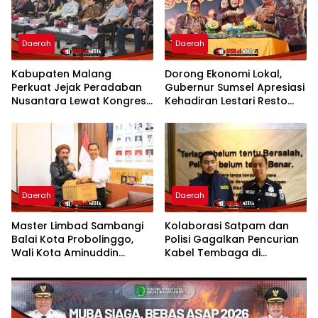
Daerah
Daerah
Kabupaten Malang
Dorong Ekonomi Lokal,
Perkuat Jejak Peradaban
Gubernur Sumsel Apresiasi
Nusantara Lewat Kongres
Kehadiran Lestari Resto
Kebudayaan
Dengan Promo Grand
Opening 50%
Daerah
Daerah
Master Limbad Sambangi
Kolaborasi Satpam dan
Balai Kota Probolinggo,
Polisi Gagalkan Pencurian
Wali Kota Aminuddin
Kabel Tembaga di
Sambut Hangat Kunjungan
Kawasan Industri Gresik
Silaturahmi