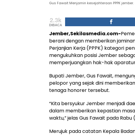
Gus Fawait Menjamin kesejahteraan PPPK jember. (
2.3k
DIBACA
Jember,Sekilasmedia.com-
Pemer
berani dengan memberikan jaminan
Perjanjian Kerja (PPPK) kategori pe
mengukuhkan posisi Jember sebagai 
memperjuangkan hak-hak aparatur s
Bupati Jember, Gus Fawait, mengun
pelopor yang sejak dini memberikan
tenaga honorer tersebut.
“Kita bersyukur Jember menjadi dae
dalam memberikan kepastian masa 
waktu,” jelas Gus Fawait pada Rabu 
Merujuk pada catatan Kepala Badan