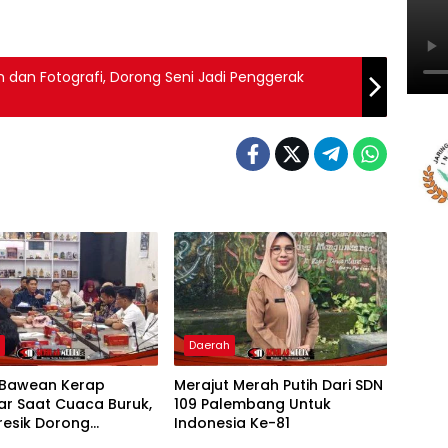
n dan Fotografi, Dorong Seni Jadi Penggerak
h
Daerah
Bawean Kerap
Merajut Merah Putih Dari SDN
ar Saat Cuaca Buruk,
109 Palembang Untuk
resik Dorong
Indonesia Ke-81
bahan Armada