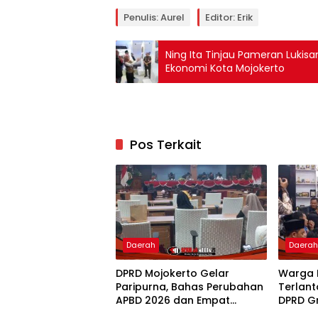
Penulis: Aurel
Editor: Erik
Ning Ita Tinjau Pameran Lukisa
Ekonomi Kota Mojokerto
Pos Terkait
Daerah
Daera
DPRD Mojokerto Gelar
Warga 
Paripurna, Bahas Perubahan
Terlant
APBD 2026 dan Empat
DPRD G
Ranperda
Penam