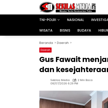
Langsung
ke
konten
TNI-POLRI
NASIONAL
INVESTIG
WISATA
BISNIS
BUDAYA
HIBU
Beranda
Daerah
Daerah
Gus Fawait menja
dan kesejahteraa
Sekilas Media
2 Min Baca
08/07/2026 6:29 PM