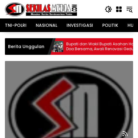
Langsung
ke
konten
TNI-POLRI
NASIONAL
INVESTIGASI
POLITIK
HUK
in Rakorpem,
Bupati dan Wakil Bupati Asahan Hadiri
Berita Unggulan
UT ke-81 RI dan
Doa Bersama, Awali Renovasi Gedung
Prioritas 2027
Kantor Imigrasi