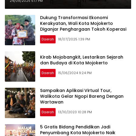
Tegaskan Komitmen
24/09/2025 5:17 PM
Pembangunan hingga 2031
Dukung Transformasi Ekonomi
Kerakyatan, Wali Kota Mojokerto
Diganjar Penghargaan Tokoh Koperasi
Daerah
18/07/2025 1:39 PM
Kirab Mojobangkit, Lestarikan Sejarah
dan Budaya di Kota Mojokerto
Daerah
15/06/2024 9:24 PM
Sampaikan Aplikasi Virtual Tour,
Walikota Gelar Ngopi Bareng Dengan
Wartawan
Daerah
13/10/2023 10:28 PM
5 Gratis Bidang Pendidikan Jadi
Penyumbang Kota Mojokerto Naik