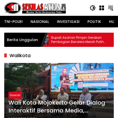
Langsung
ke
konten
TNI-POLRI
NASIONAL
INVESTIGASI
POLITIK
HUK
m
Bupati Asahan Pimpin Gerakan
Polres
Berita Unggulan
Pembagian Bendera Merah Putih
Gerak
Semarakkan Bulan Kemerdekaan
Walikota
Daerah
Wali Kota Mojokerto Gelar Dialog
Interaktif Bersama Media,