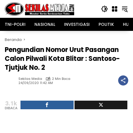
Langsung
ke
konten
TNI-POLRI
NASIONAL
INVESTIGASI
POLITIK
HUK
Beranda
Pengundian Nomor Urut Pasangan
Calon Pilwali Kota Blitar : Santoso-
Tjutjuk No. 2
Sekilas Media
2 Min Baca
24/09/2020 11:42 AM
3.1k
DIBACA