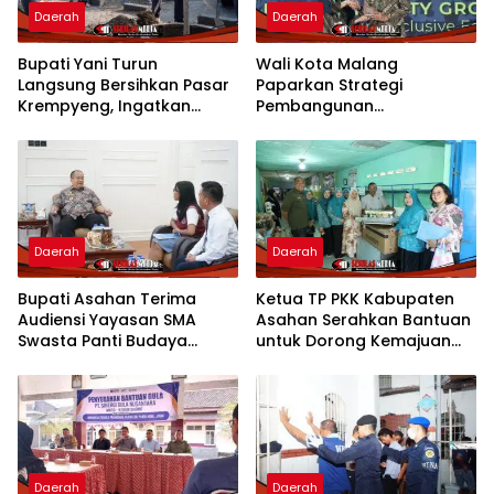
Daerah
Daerah
Bupati Yani Turun
Wali Kota Malang
Langsung Bersihkan Pasar
Paparkan Strategi
Krempyeng, Ingatkan
Pembangunan
Ancaman Kemarau
Berkelanjutan di Forum
Panjang
Nasional CNN Indonesia
Daerah
Daerah
Bupati Asahan Terima
Ketua TP PKK Kabupaten
Audiensi Yayasan SMA
Asahan Serahkan Bantuan
Swasta Panti Budaya
untuk Dorong Kemajuan
Kisaran, Apresiasi Prestasi
Usaha Poklak Kelurahan
Grace Natalie Sagala
Sentang
Daerah
Daerah