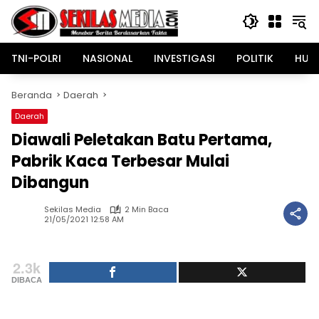
Langsung
ke
konten
TNI-POLRI
NASIONAL
INVESTIGASI
POLITIK
HUK
Beranda
Daerah
Daerah
Diawali Peletakan Batu Pertama,
Pabrik Kaca Terbesar Mulai
Dibangun
Sekilas Media
2 Min Baca
21/05/2021 12:58 AM
2.3k
DIBACA