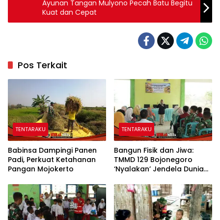
Ayunan Tangan Mulyono Pecah Batu Begitu
Kuat dan Cepat
Pos Terkait
TENTARAKU
TENTARAKU
Babinsa Dampingi Panen
Bangun Fisik dan Jiwa:
Padi, Perkuat Ketahanan
TMMD 129 Bojonegoro
Pangan Mojokerto
‘Nyalakan’ Jendela Dunia
Lewat Literasi