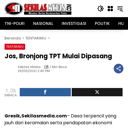
Langsung
ke
konten
TNI-POLRI
NASIONAL
INVESTIGASI
POLITIK
HUK
Beranda
TENTARAKU
TENTARAKU
Jos, Bronjong TPT Mulai Dipasang
Sekilas Media
1 Min Baca
29/06/2021 2:40 PM
1.3k
DIBACA
Gresik,Sekilasmedia.com
– Desa terpencil yang
jauh dari keramaian serta pendapatan ekonomi