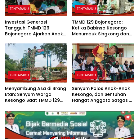
TENTARAKU
TENTARAKU
Investasi Generasi
TMMD 129 Bojonegoro:
Tangguh: TMMD 129
Ketika Babinsa Kesongo
Bojonegoro Ajarkan Anak
Menumbuk Singkong dan
Kesongo Tanggap
Mengukir Kebersamaan
Bencana Sejak Dini
dengan Warga
TENTARAKU
TENTARAKU
Menyambung Asa di Brang
Senyum Polos Anak-Anak
Etan: Senyum Warga
Kesongo, dan Sentuhan
Kesongo Saat TMMD 129
Hangat Anggota Satgas di
Bojonegoro Bangun
Sela TMMD 129 Bojonegoro
Jembatan Impian