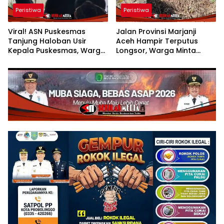
Peristiwa
Peristiwa
Viral! ASN Puskesmas
Jalan Provinsi Marjanji
Tanjung Haloban Usir
Aceh Hampir Terputus
Kepala Puskesmas, Warga:
Longsor, Warga Minta
“Memalukan, Ini
Penanganan Segera
Pelanggaran Etik