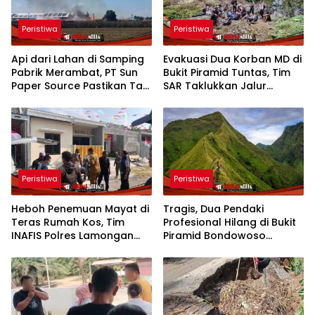
Peristiwa
Peristiwa
Api dari Lahan di Samping
Evakuasi Dua Korban MD di
Pabrik Merambat, PT Sun
Bukit Piramid Tuntas, Tim
Paper Source Pastikan Tak
SAR Taklukkan Jalur
Ada Korban
Ekstrem Punggung Naga
Peristiwa
Peristiwa
Heboh Penemuan Mayat di
Tragis, Dua Pendaki
Teras Rumah Kos, Tim
Profesional Hilang di Bukit
INAFIS Polres Lamongan
Piramid Bondowoso
Langsung Olah TKP
Ditemukan Tak Bernyawa