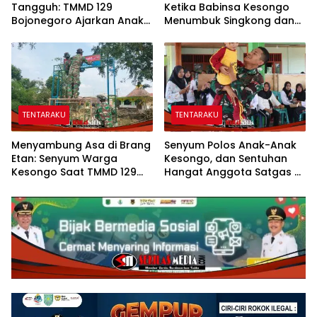
Tangguh: TMMD 129
Ketika Babinsa Kesongo
Bojonegoro Ajarkan Anak
Menumbuk Singkong dan
Kesongo Tanggap
Mengukir Kebersamaan
Bencana Sejak Dini
dengan Warga
TENTARAKU
TENTARAKU
Menyambung Asa di Brang
Senyum Polos Anak-Anak
Etan: Senyum Warga
Kesongo, dan Sentuhan
Kesongo Saat TMMD 129
Hangat Anggota Satgas di
Bojonegoro Bangun
Sela TMMD 129 Bojonegoro
Jembatan Impian