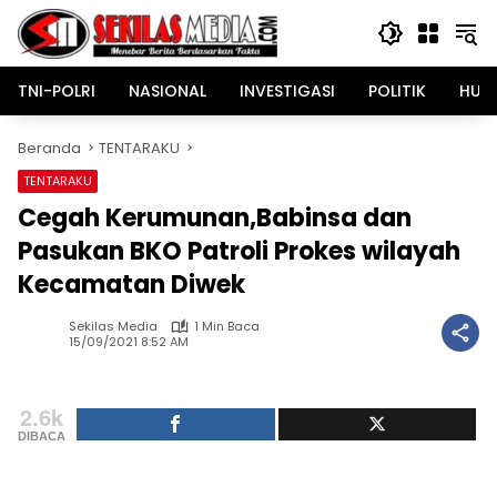
Langsung
ke
konten
TNI-POLRI
NASIONAL
INVESTIGASI
POLITIK
HUK
Beranda
TENTARAKU
TENTARAKU
Cegah Kerumunan,Babinsa dan
Pasukan BKO Patroli Prokes wilayah
Kecamatan Diwek
Sekilas Media
1 Min Baca
15/09/2021 8:52 AM
2.6k
DIBACA