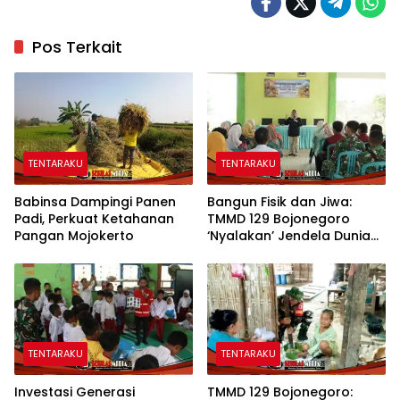
Pos Terkait
TENTARAKU
TENTARAKU
Babinsa Dampingi Panen
Bangun Fisik dan Jiwa:
Padi, Perkuat Ketahanan
TMMD 129 Bojonegoro
Pangan Mojokerto
‘Nyalakan’ Jendela Dunia
Lewat Literasi
TENTARAKU
TENTARAKU
Investasi Generasi
TMMD 129 Bojonegoro: