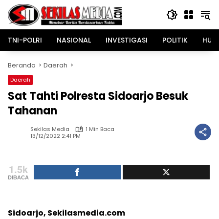
Langsung
ke
konten
TNI-POLRI
NASIONAL
INVESTIGASI
POLITIK
HUK
Beranda
Daerah
Daerah
Sat Tahti Polresta Sidoarjo Besuk
Tahanan
Sekilas Media
1 Min Baca
13/12/2022 2:41 PM
1.5k
DIBACA
Sidoarjo, Sekilasmedia.com