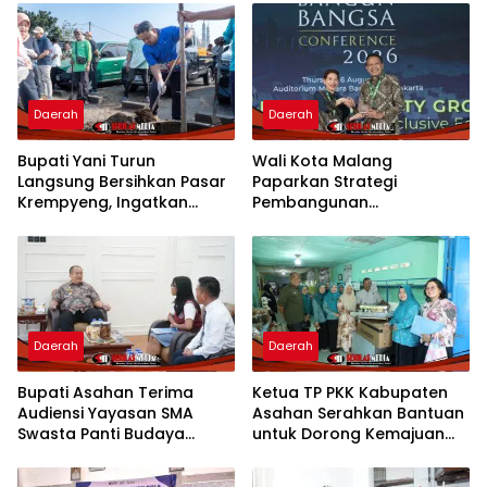
Daerah
Daerah
Bupati Yani Turun
Wali Kota Malang
Langsung Bersihkan Pasar
Paparkan Strategi
Krempyeng, Ingatkan
Pembangunan
Ancaman Kemarau
Berkelanjutan di Forum
Panjang
Nasional CNN Indonesia
Daerah
Daerah
Bupati Asahan Terima
Ketua TP PKK Kabupaten
Audiensi Yayasan SMA
Asahan Serahkan Bantuan
Swasta Panti Budaya
untuk Dorong Kemajuan
Kisaran, Apresiasi Prestasi
Usaha Poklak Kelurahan
Grace Natalie Sagala
Sentang