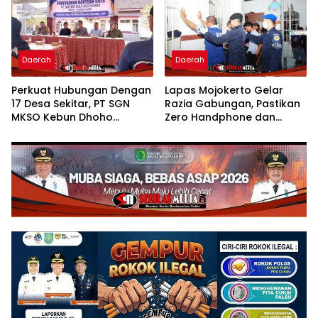
Daerah
Daerah
Perkuat Hubungan Dengan
Lapas Mojokerto Gelar
17 Desa Sekitar, PT SGN
Razia Gabungan, Pastikan
MKSO Kebun Dhoho
Zero Handphone dan
Kembali Salurkan Bantuan
Narkoba
Gula