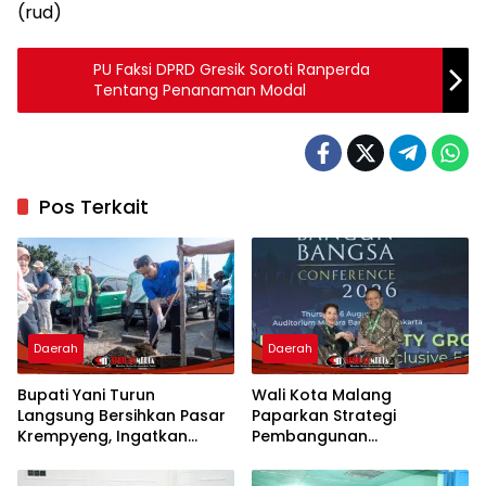
(rud)
PU Faksi DPRD Gresik Soroti Ranperda
Tentang Penanaman Modal
Pos Terkait
Daerah
Daerah
Bupati Yani Turun
Wali Kota Malang
Langsung Bersihkan Pasar
Paparkan Strategi
Krempyeng, Ingatkan
Pembangunan
Ancaman Kemarau
Berkelanjutan di Forum
Panjang
Nasional CNN Indonesia