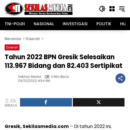
Langsung
ke
konten
TNI-POLRI
NASIONAL
INVESTIGASI
POLITIK
HUK
Beranda
Daerah
Daerah
Tahun 2022 BPN Gresik Selesaikan
113.967 Bidang dan 82.403 Sertipikat
Sekilas Media
3 Min Baca
09/12/2022 4:54 AM
2.6k
DIBACA
Gresik, Sekilasmedia.com
– Di tahun 2022 ini,