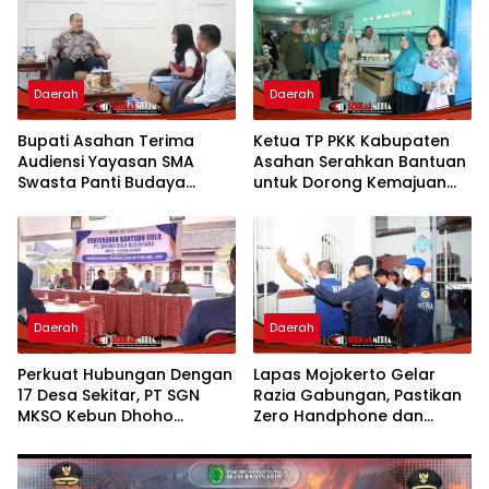
Daerah
Daerah
Bupati Asahan Terima
Ketua TP PKK Kabupaten
Audiensi Yayasan SMA
Asahan Serahkan Bantuan
Swasta Panti Budaya
untuk Dorong Kemajuan
Kisaran, Apresiasi Prestasi
Usaha Poklak Kelurahan
Grace Natalie Sagala
Sentang
Daerah
Daerah
Perkuat Hubungan Dengan
Lapas Mojokerto Gelar
17 Desa Sekitar, PT SGN
Razia Gabungan, Pastikan
MKSO Kebun Dhoho
Zero Handphone dan
Kembali Salurkan Bantuan
Narkoba
Gula