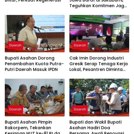
Teguhkan Komitmen Jaga
NKRI
Daerah
Daerah
Bupati Asahan Dorong
Cak Imin Dorong Industri
Penambahan Kuota Putra-
Gresik Serap Tenaga Kerja
Putri Daerah Masuk IPDN
Lokal, Pesantren Diminta
Jadi Pusat Pemberdayaan
Daerah
Daerah
Bupati Asahan Pimpin
Bupati dan Wakil Bupati
Rakorpem, Tekankan
Asahan Hadiri Doa
Kesiapan HUT ke-81 RI dan
Bersama, Awali Renovasi