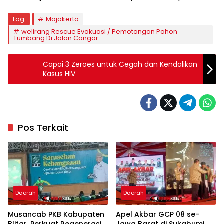
Tag:
Mojokerto
welirang Rescue Evakuasi / Pemotongan Pohon
Tumbang Di Jalan Cangar
Capai 3 Zeroes untuk Cegah dan Kendalikan
Kasus HIV
Pos Terkait
Daerah
Daerah
Musancab PKB Kabupaten
Apel Akbar GCP 08 se-
Blitar, Perkuat Regenerasi
Jawa Barat di Sukabumi,