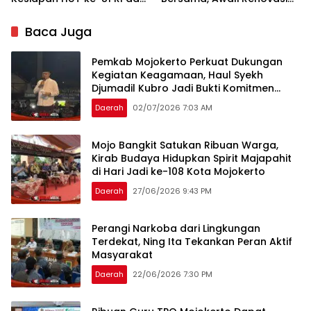
Penyusunan Program
Gedung Kantor Imigrasi
Prioritas 2027
Baca Juga
Pemkab Mojokerto Perkuat Dukungan
Kegiatan Keagamaan, Haul Syekh
Djumadil Kubro Jadi Bukti Komitmen
Pemda
Daerah
02/07/2026 7:03 AM
Mojo Bangkit Satukan Ribuan Warga,
Kirab Budaya Hidupkan Spirit Majapahit
di Hari Jadi ke-108 Kota Mojokerto
Daerah
27/06/2026 9:43 PM
Perangi Narkoba dari Lingkungan
Terdekat, Ning Ita Tekankan Peran Aktif
Masyarakat
Daerah
22/06/2026 7:30 PM