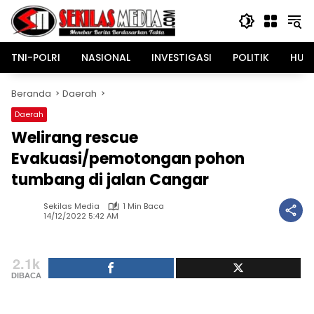
Langsung
ke
konten
TNI-POLRI
NASIONAL
INVESTIGASI
POLITIK
HUK
Beranda
Daerah
Daerah
Welirang rescue
Evakuasi/pemotongan pohon
tumbang di jalan Cangar
Sekilas Media
1 Min Baca
14/12/2022 5:42 AM
2.1k
DIBACA