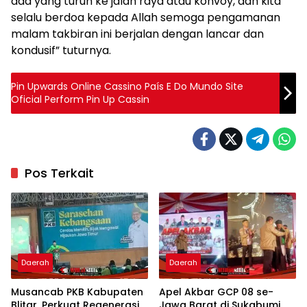
ada yang turun ke jalan raya atau konvoy, dan kita
selalu berdoa kepada Allah semoga pengamanan
malam takbiran ini berjalan dengan lancar dan
kondusif” tuturnya.
Pin Upwards Online Cassino País E Do Mundo Site
Oficial Perform Pin Up Cassin
Pos Terkait
Daerah
Daerah
Musancab PKB Kabupaten
Apel Akbar GCP 08 se-
Blitar, Perkuat Regenerasi
Jawa Barat di Sukabumi,