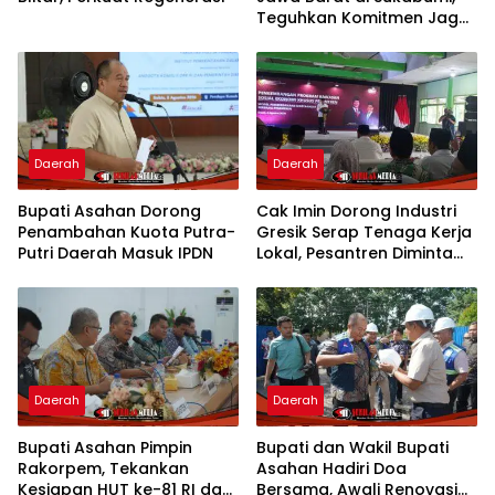
Teguhkan Komitmen Jaga
NKRI
Daerah
Daerah
Bupati Asahan Dorong
Cak Imin Dorong Industri
Penambahan Kuota Putra-
Gresik Serap Tenaga Kerja
Putri Daerah Masuk IPDN
Lokal, Pesantren Diminta
Jadi Pusat Pemberdayaan
Daerah
Daerah
Bupati Asahan Pimpin
Bupati dan Wakil Bupati
Rakorpem, Tekankan
Asahan Hadiri Doa
Kesiapan HUT ke-81 RI dan
Bersama, Awali Renovasi