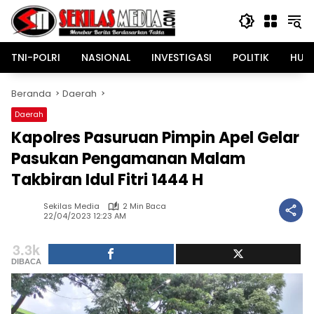
Langsung
ke
konten
TNI-POLRI
NASIONAL
INVESTIGASI
POLITIK
HUK
Beranda
Daerah
Daerah
Kapolres Pasuruan Pimpin Apel Gelar
Pasukan Pengamanan Malam
Takbiran Idul Fitri 1444 H
Sekilas Media
2 Min Baca
22/04/2023 12:23 AM
3.3k
DIBACA