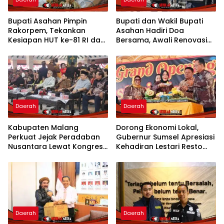
Bupati Asahan Pimpin
Bupati dan Wakil Bupati
Rakorpem, Tekankan
Asahan Hadiri Doa
Kesiapan HUT ke-81 RI dan
Bersama, Awali Renovasi
Penyusunan Program
Gedung Kantor Imigrasi
Prioritas 2027
Daerah
Daerah
Kabupaten Malang
Dorong Ekonomi Lokal,
Perkuat Jejak Peradaban
Gubernur Sumsel Apresiasi
Nusantara Lewat Kongres
Kehadiran Lestari Resto
Kebudayaan
Dengan Promo Grand
Opening 50%
Daerah
Daerah