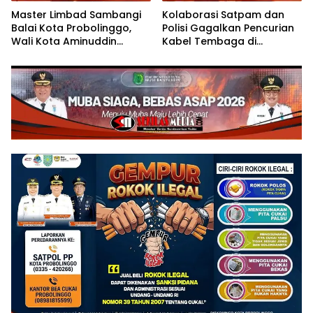
Master Limbad Sambangi
Kolaborasi Satpam dan
Balai Kota Probolinggo,
Polisi Gagalkan Pencurian
Wali Kota Aminuddin
Kabel Tembaga di
Sambut Hangat Kunjungan
Kawasan Industri Gresik
Silaturahmi