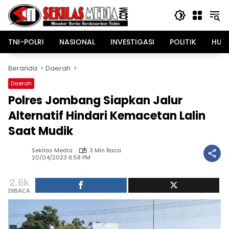
Langsung
ke
konten
TNI-POLRI
NASIONAL
INVESTIGASI
POLITIK
HUK
Beranda
Daerah
Daerah
Polres Jombang Siapkan Jalur
Alternatif Hindari Kemacetan Lalin
Saat Mudik
Sekilas Media
3 Min Baca
20/04/2023 6:58 PM
2.6k
DIBACA