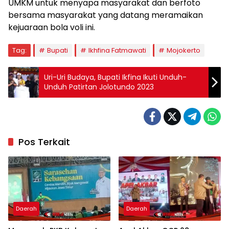
UMKM untuk menyapa masyarakat dan berfoto
bersama masyarakat yang datang meramaikan
kejuaraan bola voli ini.
Tag:
Bupati
Ikhfina Fatmawati
Mojokerto
Uri-Uri Budaya, Bupati Ikfina Ikuti Unduh-
Unduh Patirtan Jolotundo 2023
Pos Terkait
Daerah
Daerah