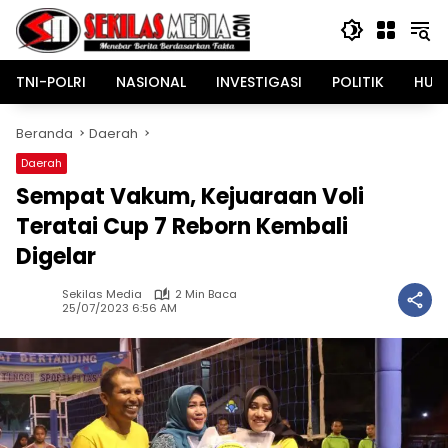
Langsung
ke
konten
TNI-POLRI
NASIONAL
INVESTIGASI
POLITIK
HUK
Beranda
Daerah
Daerah
Sempat Vakum, Kejuaraan Voli
Teratai Cup 7 Reborn Kembali
Digelar
Sekilas Media
2 Min Baca
25/07/2023 6:56 AM