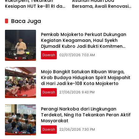
Rakorpem, Tekankan
Asahan Hadiri Doa
Kesiapan HUT ke-81 RI dan
Bersama, Awali Renovasi
Penyusunan Program
Gedung Kantor Imigrasi
Prioritas 2027
Baca Juga
Pemkab Mojokerto Perkuat Dukungan
Kegiatan Keagamaan, Haul Syekh
Djumadil Kubro Jadi Bukti Komitmen
Pemda
Daerah
02/07/2026 7:03 AM
Mojo Bangkit Satukan Ribuan Warga,
Kirab Budaya Hidupkan Spirit Majapahit
di Hari Jadi ke-108 Kota Mojokerto
Daerah
27/06/2026 9:43 PM
Perangi Narkoba dari Lingkungan
Terdekat, Ning Ita Tekankan Peran Aktif
Masyarakat
Daerah
22/06/2026 7:30 PM