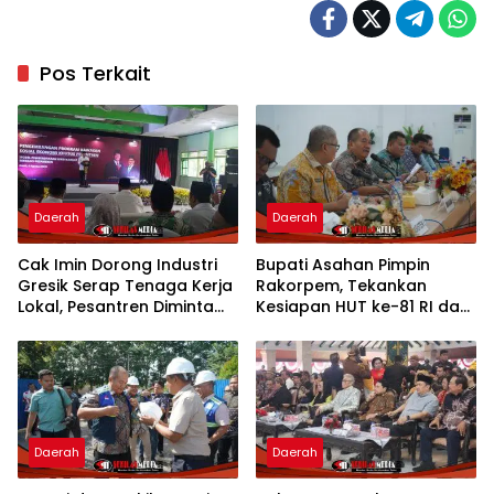
Pos Terkait
Daerah
Daerah
Cak Imin Dorong Industri
Bupati Asahan Pimpin
Gresik Serap Tenaga Kerja
Rakorpem, Tekankan
Lokal, Pesantren Diminta
Kesiapan HUT ke-81 RI dan
Jadi Pusat Pemberdayaan
Penyusunan Program
Prioritas 2027
Daerah
Daerah