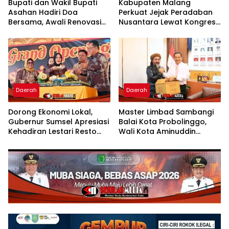
Bupati dan Wakil Bupati
Kabupaten Malang
Asahan Hadiri Doa
Perkuat Jejak Peradaban
Bersama, Awali Renovasi
Nusantara Lewat Kongres
Gedung Kantor Imigrasi
Kebudayaan
Daerah
Daerah
Dorong Ekonomi Lokal,
Master Limbad Sambangi
Gubernur Sumsel Apresiasi
Balai Kota Probolinggo,
Kehadiran Lestari Resto
Wali Kota Aminuddin
Dengan Promo Grand
Sambut Hangat Kunjungan
Opening 50%
Silaturahmi