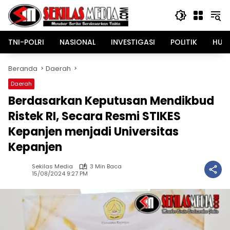
Langsung
ke
konten
TNI-POLRI
NASIONAL
INVESTIGASI
POLITIK
HUK
Beranda
Daerah
Daerah
Berdasarkan Keputusan Mendikbud
Ristek RI, Secara Resmi STIKES
Kepanjen menjadi Universitas
Kepanjen
Sekilas Media
3 Min Baca
15/08/2024 9:27 PM