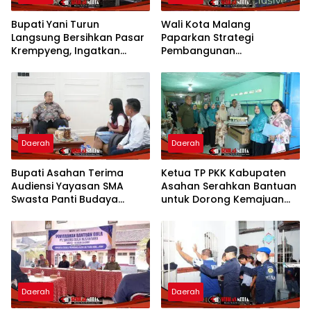
Bupati Yani Turun
Wali Kota Malang
Langsung Bersihkan Pasar
Paparkan Strategi
Krempyeng, Ingatkan
Pembangunan
Ancaman Kemarau
Berkelanjutan di Forum
Panjang
Nasional CNN Indonesia
Daerah
Daerah
Bupati Asahan Terima
Ketua TP PKK Kabupaten
Audiensi Yayasan SMA
Asahan Serahkan Bantuan
Swasta Panti Budaya
untuk Dorong Kemajuan
Kisaran, Apresiasi Prestasi
Usaha Poklak Kelurahan
Grace Natalie Sagala
Sentang
Daerah
Daerah