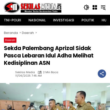
Langsung
ke
konten
TNI-POLRI
NASIONAL
INVESTIGASI
POLITIK
HUK
Beranda
Daerah
Daerah
Sekda Palembang Aprizal Sidak
Pasca Lebaran Idul Adha Melihat
Kedisiplinan ASN
Sekilas Media
2 Min Baca
11/06/2025 7:45 AM