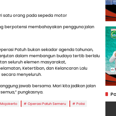
i satu orang pada sepeda motor
 yang berpotensi membahayakan pengguna jalan
perasi Patuh bukan sekadar agenda tahunan,
lanjutan dalam membangun budaya tertib berlalu
batan seluruh elemen masyarakat,
elamatan, Ketertiban, dan Kelancaran Lalu
d secara menyeluruh.
tanggung jawab bersama. Mari kita jadikan jalan
 semua,” pungkasnya.
Po
 Mojokerto
Operasi Patuh Semeru
Polisi