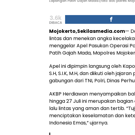
Lapangan Patih Gajah Mada.(foto: doc polres Moj
3.6k
DIBACA
Mojokerto,Sekilasmedia.com
— D
lintas dan menekan angka kecelakaan
menggelar Apel Pasukan Operasi Pa
Patih Gajah Mada, Mapolres Mojoker
Apel ini dipimpin langsung oleh Kap
S.H, S.I.K, M.H, dan diikuti oleh jaja
gabungan dari TNI, Polri, Dinas Perh
AKBP Herdiawan menyampaikan bahw
hingga 27 Juli ini merupakan bagia
lalu lintas yang aman dan tertib. “T
menciptakan keselamatan dan keter
Indonesia Emas,” ujarnya.