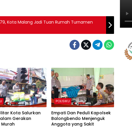
e-79, Kota Malang Jadi Tuan Rumah Turnamen
KU
POLISIKU
Blitar Kota Salurkan
Empati Dan Peduli Kapolsek
dalam Gerakan
Balongbendo Menjenguk
 Murah
Anggota yang Sakit