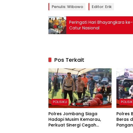
Penulis: Wibowo
Editor: Erik
Peringati Hari Bhayangkara k
Catur Nasional
Pos Terkait
POLISIKU
POLISI
Polres Jombang Siaga
Polres 
Hadapi Musim Kemarau,
Beras 
Perkuat Sinergi Cegah
Pangan
Kekeringan dan Karhutla