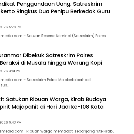
ndikat Penggandaan Uang, Satreskrim
okerto Ringkus Dua Penipu Berkedok Guru
2026 5:28 PM
asmedia.com – Satuan Reserse Kriminal (Satreskrim) Polres
Curanmor Dibekuk Satreskrim Polres
 Beraksi di Musala hingga Warung Kopi
026 4:41 PM
smedia.com – Satreskrim Polres Mojokerto berhasil
sus…
it Satukan Ribuan Warga, Kirab Budaya
irit Majapahit di Hari Jadi ke-108 Kota
2026 9:43 PM
lasmedia.com- Ribuan warga memadati sepanjang rute kirab…