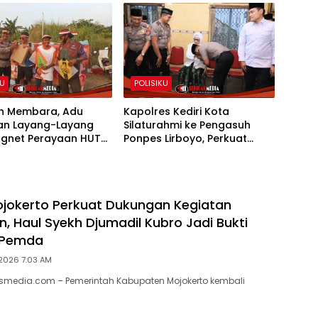
KU
POLISIKU
n Membara, Adu
Kapolres Kediri Kota
an Layang-Layang
Silaturahmi ke Pengasuh
agnet Perayaan HUT
Ponpes Lirboyo, Perkuat
1
Sinergi Polri dan Ulama
jokerto Perkuat Dukungan Kegiatan
 Haul Syekh Djumadil Kubro Jadi Bukti
 Pemda
2026 7:03 AM
lasmedia.com – Pemerintah Kabupaten Mojokerto kembali