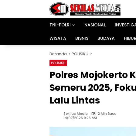
Langsung
ke
konten
TNI-POLRI
NASIONAL
INVESTIG
WISATA
BISNIS
BUDAYA
HIBU
Beranda
POLISIKU
POLISIKU
Polres Mojokerto 
Semeru 2025, Fok
Lalu Lintas
Sekilas Media
2 Min Baca
14/07/2025 9:25 AM