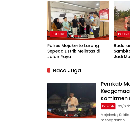
POLISIKU
POLISI
Polres Mojokerto Larang
Budura
Sepeda Listrik Melintas di
Sambit
Jalan Raya
Jadi M
RI ke-8
Baca Juga
Pemkab Mo
Keagamaan,
Komitmen
Daerah
02/07/
Mojokerto, Seki
menegaskan…