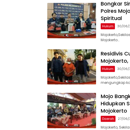
Bongkar Si
Polres Moj
Spiritual
Hukum
30/06/
Mojokerto,Sekil
Mojokerto…
Residivis 
Mojokerto,
Hukum
30/06/2
Mojokerto,Sekila
mengungkap ka
Mojo Bangk
Hidupkan Sp
Mojokerto
Daerah
27/06/
Mojokerto, Seki