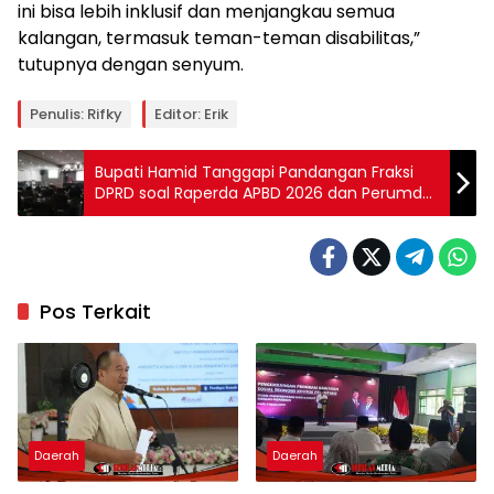
ini bisa lebih inklusif dan menjangkau semua
kalangan, termasuk teman-teman disabilitas,”
tutupnya dengan senyum.
Penulis: Rifky
Editor: Erik
Bupati Hamid Tanggapi Pandangan Fraksi
DPRD soal Raperda APBD 2026 dan Perumda
Ijen Tirta
Pos Terkait
Daerah
Daerah