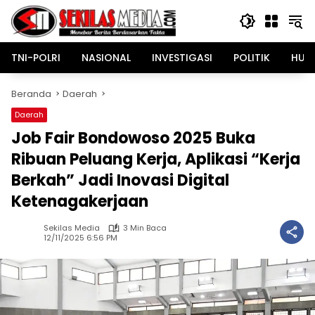
Langsung
ke
konten
TNI-POLRI
NASIONAL
INVESTIGASI
POLITIK
HUK
Beranda
Daerah
Daerah
Job Fair Bondowoso 2025 Buka
Ribuan Peluang Kerja, Aplikasi “Kerja
Berkah” Jadi Inovasi Digital
Ketenagakerjaan
Sekilas Media
3 Min Baca
12/11/2025 6:56 PM