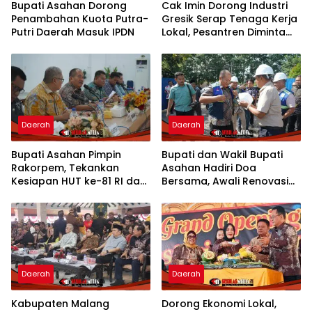
Bupati Asahan Dorong
Cak Imin Dorong Industri
Penambahan Kuota Putra-
Gresik Serap Tenaga Kerja
Putri Daerah Masuk IPDN
Lokal, Pesantren Diminta
Jadi Pusat Pemberdayaan
Daerah
Daerah
Bupati Asahan Pimpin
Bupati dan Wakil Bupati
Rakorpem, Tekankan
Asahan Hadiri Doa
Kesiapan HUT ke-81 RI dan
Bersama, Awali Renovasi
Penyusunan Program
Gedung Kantor Imigrasi
Prioritas 2027
Daerah
Daerah
Kabupaten Malang
Dorong Ekonomi Lokal,