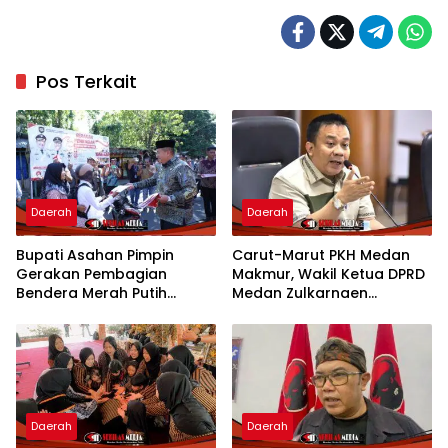
Pos Terkait
Daerah
Daerah
Bupati Asahan Pimpin
Carut-Marut PKH Medan
Gerakan Pembagian
Makmur, Wakil Ketua DPRD
Bendera Merah Putih
Medan Zulkarnaen
Semarakkan Bulan
Pertanyakan Keseriusan
Kemerdekaan
Pemko Salurkan Bansos
Daerah
Daerah