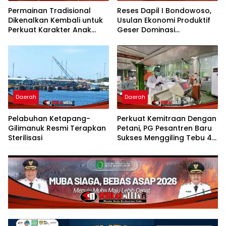
Permainan Tradisional
Reses Dapil I Bondowoso,
Dikenalkan Kembali untuk
Usulan Ekonomi Produktif
Perkuat Karakter Anak
Geser Dominasi
Kota Mojokerto
Infrastruktur
Daerah
Daerah
Pelabuhan Ketapang-
Perkuat Kemitraan Dengan
Gilimanuk Resmi Terapkan
Petani, PG Pesantren Baru
Sterilisasi
Sukses Menggiling Tebu 4
Juta Kuintal di Hari ke-75