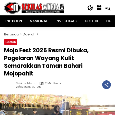
Langsung
ke
konten
TNI-POLRI
NASIONAL
INVESTIGASI
POLITIK
HUK
Beranda
Daerah
Daerah
Mojo Fest 2025 Resmi Dibuka,
Pagelaran Wayang Kulit
Semarakkan Taman Bahari
Mojopahit
Sekilas Media
2 Min Baca
21/11/2025 7:21 AM