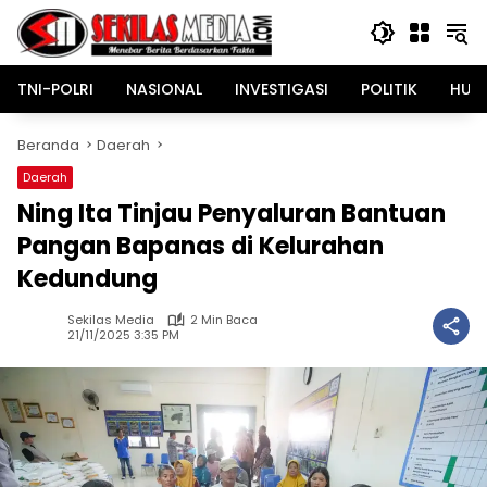
Langsung
ke
konten
TNI-POLRI
NASIONAL
INVESTIGASI
POLITIK
HUK
Beranda
Daerah
Daerah
Ning Ita Tinjau Penyaluran Bantuan
Pangan Bapanas di Kelurahan
Kedundung
Sekilas Media
2 Min Baca
21/11/2025 3:35 PM