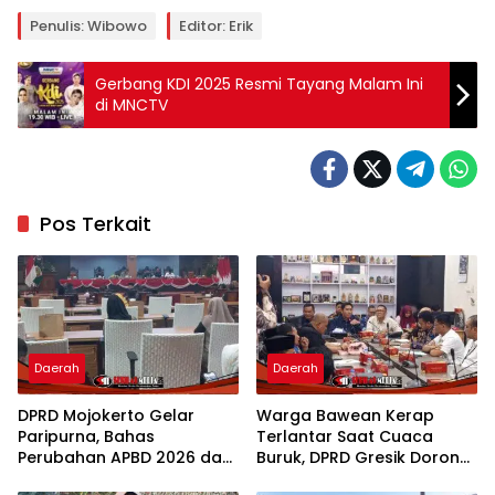
Penulis: Wibowo
Editor: Erik
Gerbang KDI 2025 Resmi Tayang Malam Ini
di MNCTV
Pos Terkait
Daerah
Daerah
DPRD Mojokerto Gelar
Warga Bawean Kerap
Paripurna, Bahas
Terlantar Saat Cuaca
Perubahan APBD 2026 dan
Buruk, DPRD Gresik Dorong
Empat Ranperda
Penambahan Armada