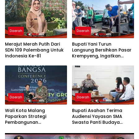
Daerah
Daerah
Merajut Merah Putih Dari
Bupati Yani Turun
SDN 109 Palembang Untuk
Langsung Bersihkan Pasar
Indonesia Ke-81
Krempyeng, Ingatkan
Ancaman Kemarau
Panjang
Daerah
Daerah
Wali Kota Malang
Bupati Asahan Terima
Paparkan Strategi
Audiensi Yayasan SMA
Pembangunan
Swasta Panti Budaya
Berkelanjutan di Forum
Kisaran, Apresiasi Prestasi
Nasional CNN Indonesia
Grace Natalie Sagala