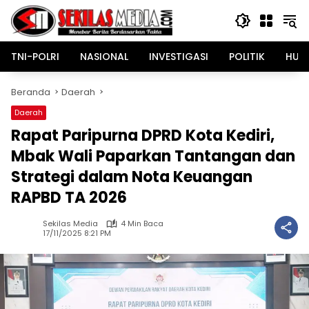
Langsung
ke
konten
TNI-POLRI
NASIONAL
INVESTIGASI
POLITIK
HUK
Beranda
Daerah
Daerah
Rapat Paripurna DPRD Kota Kediri,
Mbak Wali Paparkan Tantangan dan
Strategi dalam Nota Keuangan
RAPBD TA 2026
Sekilas Media
4 Min Baca
17/11/2025 8:21 PM