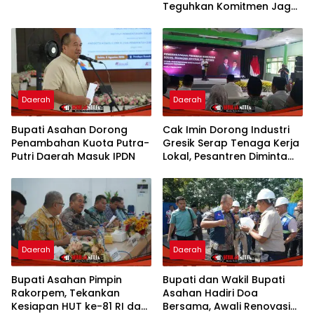
Teguhkan Komitmen Jaga
NKRI
Daerah
Daerah
Bupati Asahan Dorong
Cak Imin Dorong Industri
Penambahan Kuota Putra-
Gresik Serap Tenaga Kerja
Putri Daerah Masuk IPDN
Lokal, Pesantren Diminta
Jadi Pusat Pemberdayaan
Daerah
Daerah
Bupati Asahan Pimpin
Bupati dan Wakil Bupati
Rakorpem, Tekankan
Asahan Hadiri Doa
Kesiapan HUT ke-81 RI dan
Bersama, Awali Renovasi