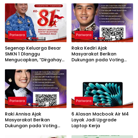
Pariwara
Pariwara
Segenap Keluarga Besar
Raka Kediri Ajak
SMKN 1 Dlanggu
Masyarakat Berikan
Mengucapkan, “Dirgahayu
Dukungan pada Voting
Republik Indonesia ke-81
Favorit Raka Raki Jawa
Tahun”
Timur 2026
Pariwara
Pariwara
Raki Annisa Ajak
6 Alasan Macbook Air M4
Masyarakat Berikan
Layak Jadi Upgrade
Dukungan pada Voting
Laptop Kerja
Favorit Raka Raki Jawa
Timur 2026