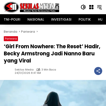
Langsung
ke
konten
TNI-POLRI
NASIONAL
INVESTIGASI
POLITIK
HUK
Beranda
Pariwara
Pariwara
‘Girl From Nowhere: The Reset’ Hadir,
Becky Armstrong Jadi Nanno Baru
yang Viral
Sekilas Media
3 Min Baca
24/01/2026 8:47 AM