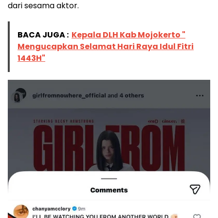
dari sesama aktor.
BACA JUGA :
Kepala DLH Kab Mojokerto "
Mengucapkan Selamat Hari Raya Idul Fitri
1443H"