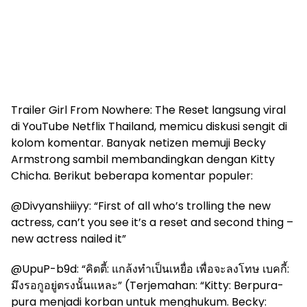
Trailer Girl From Nowhere: The Reset langsung viral
di YouTube Netflix Thailand, memicu diskusi sengit di
kolom komentar. Banyak netizen memuji Becky
Armstrong sambil membandingkan dengan Kitty
Chicha. Berikut beberapa komentar populer:
@Divyanshiiiyy: “First of all who’s trolling the new
actress, can’t you see it’s a reset and second thing –
new actress nailed it”
@UpuP-b9d: “คิตตี้: แกล้งทำเป็นเหยื่อ เพื่อจะลงโทษ เบคกี้:
มึงรอกูอยู่ตรงนั้นแหละ” (Terjemahan: “Kitty: Berpura-
pura menjadi korban untuk menghukum. Becky: