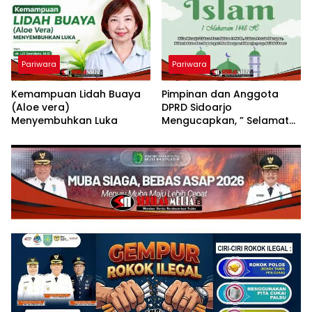
Pariwara
Pariwara
Kemampuan Lidah Buaya
Pimpinan dan Anggota
(Aloe vera)
DPRD Sidoarjo
Menyembuhkan Luka
Mengucapkan, ” Selamat
Tahun Baru Islam 1
Muharram 1448 H”