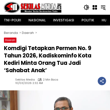
Langsung
ke
konten
TNI-POLRI
NASIONAL
INVESTIGASI
POLITIK
HUK
Beranda
Daerah
Daerah
Komdigi Tetapkan Permen No. 9
Tahun 2026, Kadiskominfo Kota
Kediri Minta Orang Tua Jadi
‘Sahabat Anak’
Sekilas Media
2 Min Baca
10/03/2026 2:32 AM