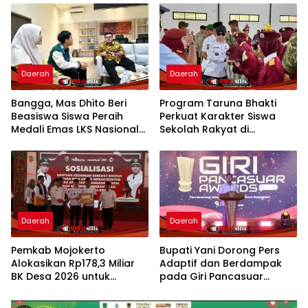
Petani
Menabung Nasabah
Daerah
Daerah
Bangga, Mas Dhito Beri
Program Taruna Bhakti
Beasiswa Siswa Peraih
Perkuat Karakter Siswa
Medali Emas LKS Nasional
Sekolah Rakyat di
2026
Mojokerto
Daerah
Daerah
Pemkab Mojokerto
Bupati Yani Dorong Pers
Alokasikan Rp178,3 Miliar
Adaptif dan Berdampak
BK Desa 2026 untuk
pada Giri Pancasuar
Percepat Pembangunan
Awards 2026
Infrastruktur