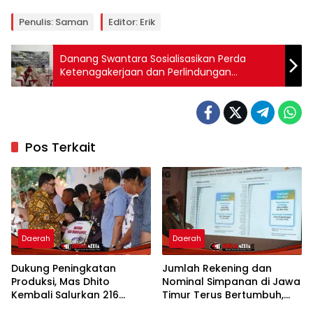
Penulis: Saman
Editor: Erik
Danang Swantara Sosialisasikan Perda
Ketenagakerjaan dan Perlindungan
Terhadap Pekerja Migran Indonesia
Pos Terkait
Daerah
Daerah
Dukung Peningkatan
Jumlah Rekening dan
Produksi, Mas Dhito
Nominal Simpanan di Jawa
Kembali Salurkan 216
Timur Terus Bertumbuh,
Bantuan Pertanian Bagi
menunjukan Kuatnya Basis