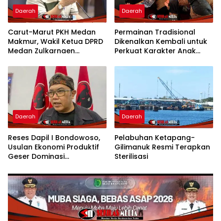
Daerah
Daerah
Carut-Marut PKH Medan
Permainan Tradisional
Makmur, Wakil Ketua DPRD
Dikenalkan Kembali untuk
Medan Zulkarnaen
Perkuat Karakter Anak
Pertanyakan Keseriusan
Kota Mojokerto
Pemko Salurkan Bansos
Daerah
Daerah
Reses Dapil I Bondowoso,
Pelabuhan Ketapang-
Usulan Ekonomi Produktif
Gilimanuk Resmi Terapkan
Geser Dominasi
Sterilisasi
Infrastruktur