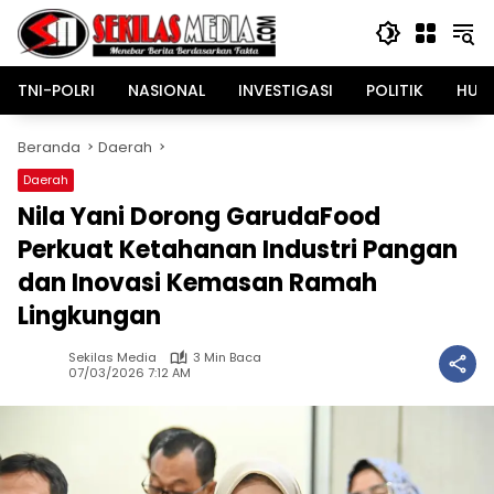
Langsung
ke
konten
TNI-POLRI
NASIONAL
INVESTIGASI
POLITIK
HUK
Beranda
Daerah
Daerah
Nila Yani Dorong GarudaFood
Perkuat Ketahanan Industri Pangan
dan Inovasi Kemasan Ramah
Lingkungan
Sekilas Media
3 Min Baca
07/03/2026 7:12 AM