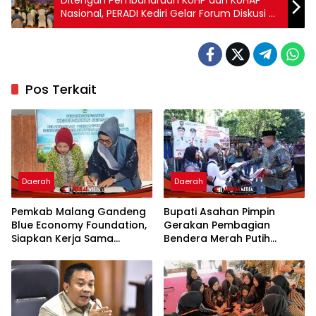
Ditengah Pembaharuan KUHP dan KUHAP
Nasional, PERADI Kediri Gelar Forum Diskusi di
Bulan Suci
Pos Terkait
Daerah
Daerah
Pemkab Malang Gandeng
Bupati Asahan Pimpin
Blue Economy Foundation,
Gerakan Pembagian
Siapkan Kerja Sama
Bendera Merah Putih
Strategis Dorong Ekonomi
Semarakkan Bulan
Berkelanjutan
Kemerdekaan