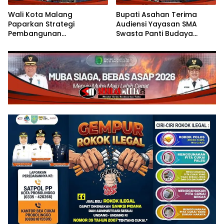
Wali Kota Malang
Bupati Asahan Terima
Paparkan Strategi
Audiensi Yayasan SMA
Pembangunan
Swasta Panti Budaya
Berkelanjutan di Forum
Kisaran, Apresiasi Prestasi
Nasional CNN Indonesia
Grace Natalie Sagala