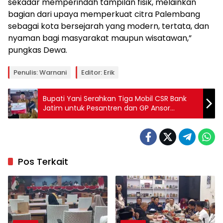
sekadar memperindah tampilan fisik, melainkan
bagian dari upaya memperkuat citra Palembang
sebagai kota bersejarah yang modern, tertata, dan
nyaman bagi masyarakat maupun wisatawan,”
pungkas Dewa.
Penulis: Warnani
Editor: Erik
Bupati Yani Serahkan Tiga Mobil CSR Bank
Jatim untuk Pesantren dan GP Ansor
Bawean
Pos Terkait