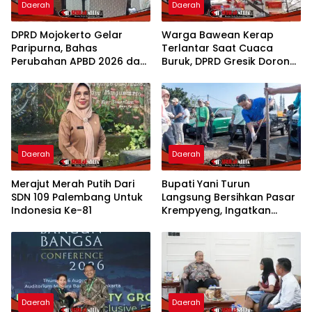
Daerah
Daerah
DPRD Mojokerto Gelar
Warga Bawean Kerap
Paripurna, Bahas
Terlantar Saat Cuaca
Perubahan APBD 2026 dan
Buruk, DPRD Gresik Dorong
Empat Ranperda
Penambahan Armada
Daerah
Daerah
Merajut Merah Putih Dari
Bupati Yani Turun
SDN 109 Palembang Untuk
Langsung Bersihkan Pasar
Indonesia Ke-81
Krempyeng, Ingatkan
Ancaman Kemarau
Panjang
Daerah
Daerah