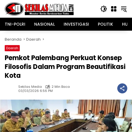
Langsung
ke
konten
TNI-POLRI
NASIONAL
INVESTIGASI
POLITIK
HUK
Beranda
Daerah
Daerah
Pemkot Palembang Perkuat Konsep
Filosofis Dalam Program Beautifikasi
Kota
Sekilas Media
2 Min Baca
03/03/2026 6:56 PM