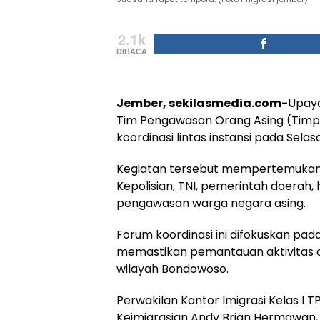
2.1k
DIBACA
Jember, sekilasmedia.com-
Upaya
Tim Pengawasan Orang Asing (Tim
koordinasi lintas instansi pada Selas
Kegiatan tersebut mempertemukan b
Kepolisian, TNI, pemerintah daerah, 
pengawasan warga negara asing.
Forum koordinasi ini difokuskan pa
memastikan pemantauan aktivitas ora
wilayah Bondowoso.
Perwakilan Kantor Imigrasi Kelas I T
Keimigrasian Andy Brian Hermawan,