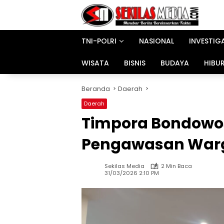
Langsung
ke
konten
TNI-POLRI
NASIONAL
INVESTIG
WISATA
BISNIS
BUDAYA
HIBU
Beranda
Daerah
Daerah
Timpora Bondowos
Pengawasan Warg
Sekilas Media
2 Min Baca
31/03/2026 2:10 PM