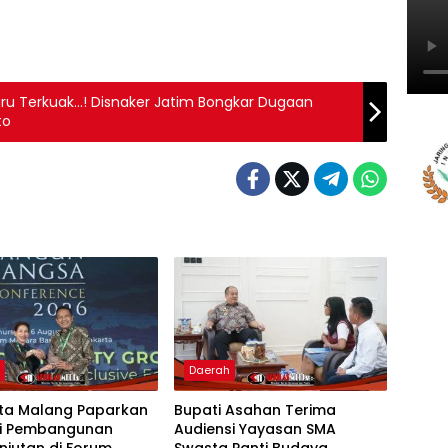
Baru Terkuak…! Disnaker Jatim Bongkar Dugaan
to
h
Daerah
ota Malang Paparkan
Bupati Asahan Terima
gi Pembangunan
Audiensi Yayasan SMA