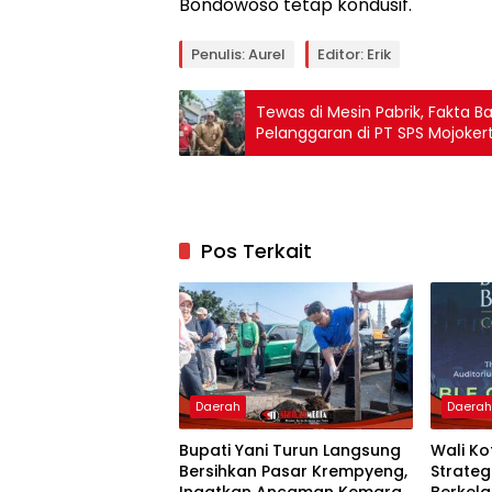
Bondowoso tetap kondusif.
Penulis: Aurel
Editor: Erik
Tewas di Mesin Pabrik, Fakta 
Pelanggaran di PT SPS Mojoker
Pos Terkait
Daerah
Daera
Bupati Yani Turun Langsung
Wali K
Bersihkan Pasar Krempyeng,
Strate