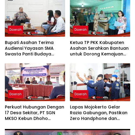
Panjang
Nasional CNN Indonesia
Daerah
Daerah
Bupati Asahan Terima
Ketua TP PKK Kabupaten
Audiensi Yayasan SMA
Asahan Serahkan Bantuan
Swasta Panti Budaya
untuk Dorong Kemajuan
Kisaran, Apresiasi Prestasi
Usaha Poklak Kelurahan
Grace Natalie Sagala
Sentang
Daerah
Daerah
Perkuat Hubungan Dengan
Lapas Mojokerto Gelar
17 Desa Sekitar, PT SGN
Razia Gabungan, Pastikan
MKSO Kebun Dhoho
Zero Handphone dan
Kembali Salurkan Bantuan
Narkoba
Gula