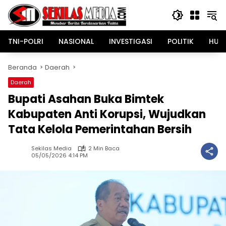
Langsung
ke
konten
TNI-POLRI
NASIONAL
INVESTIGASI
POLITIK
HUK
Beranda
Daerah
Daerah
Bupati Asahan Buka Bimtek
Kabupaten Anti Korupsi, Wujudkan
Tata Kelola Pemerintahan Bersih
Sekilas Media
2 Min Baca
05/05/2026 4:14 PM