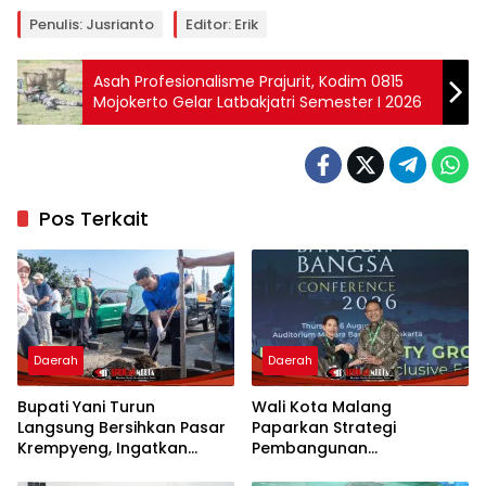
Penulis: Jusrianto
Editor: Erik
Asah Profesionalisme Prajurit, Kodim 0815
Mojokerto Gelar Latbakjatri Semester I 2026
Pos Terkait
Daerah
Daerah
Bupati Yani Turun
Wali Kota Malang
Langsung Bersihkan Pasar
Paparkan Strategi
Krempyeng, Ingatkan
Pembangunan
Ancaman Kemarau
Berkelanjutan di Forum